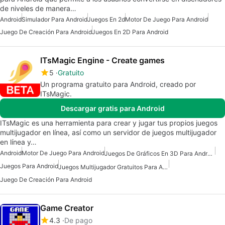
de niveles de manera…
Android
Simulador Para Android
Juegos En 2d
Motor De Juego Para Android
Juego De Creación Para Android
Juegos En 2D Para Android
ITsMagic Engine - Create games
5
Gratuito
Un programa gratuito para Android, creado por
ITsMagic.
Descargar gratis para Android
ITsMagic es una herramienta para crear y jugar tus propios juegos
multijugador en línea, así como un servidor de juegos multijugador
en línea y…
Android
Motor De Juego Para Android
Juegos De Gráficos En 3D Para Android
Juegos Para Android
Juegos Multijugador Gratuitos Para Android
Juego De Creación Para Android
Game Creator
4.3
De pago