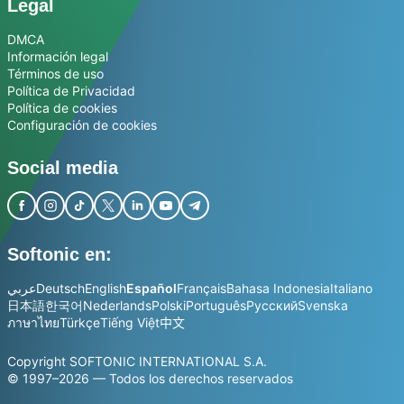
Legal
DMCA
Información legal
Términos de uso
Política de Privacidad
Política de cookies
Configuración de cookies
Social media
Softonic en:
عربي
Deutsch
English
Español
Français
Bahasa Indonesia
Italiano
日本語
한국어
Nederlands
Polski
Português
Русский
Svenska
ภาษาไทย
Türkçe
Tiếng Việt
中文
Copyright SOFTONIC INTERNATIONAL S.A.
© 1997–2026 — Todos los derechos reservados