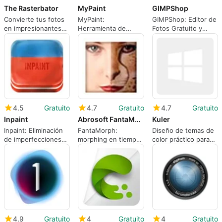
The Rasterbator
MyPaint
GIMPShop
Convierte tus fotos
MyPaint:
GIMPShop: Editor de
en impresionantes
Herramienta de
Fotos Gratuito y
pósters
Dibujo Ligera y Eficaz
Versátil
4.5
Gratuito
4.7
Gratuito
4.7
Gratuito
Inpaint
Abrosoft FantaMorph
Kuler
Inpaint: Eliminación
FantaMorph:
Diseño de temas de
de imperfecciones
morphing en tiempo
color práctico para
fotográficas
real para flujos de
fotógrafos y
trabajo de animación
diseñadores con
de imágenes
Adobe Kuler
4.9
Gratuito
4
Gratuito
4
Gratuito