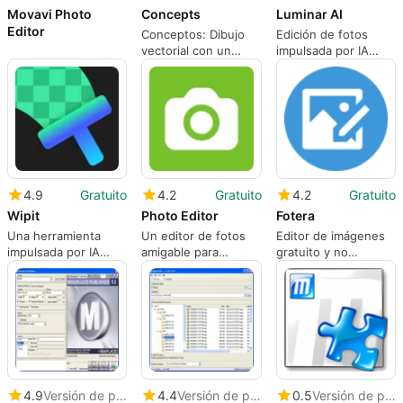
Movavi Photo
Concepts
Luminar AI
Editor
Conceptos: Dibujo
Edición de fotos
vectorial con un
impulsada por IA
lienzo infinito para
centrada en
diseñadores
resultados de
imagen rápidos y
pulidos
4.9
Gratuito
4.2
Gratuito
4.2
Gratuito
Wipit
Photo Editor
Fotera
Una herramienta
Un editor de fotos
Editor de imágenes
impulsada por IA
amigable para
gratuito y no
para eliminar
principiantes
destructivo
distracciones
4.9
Versión de prueba
4.4
Versión de prueba
0.5
Versión de prueba