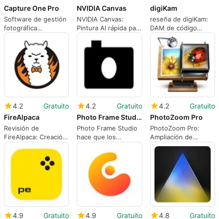
Capture One Pro
NVIDIA Canvas
digiKam
Software de gestión
NVIDIA Canvas:
reseña de digiKam:
fotográfica
Pintura AI rápida para
DAM de código
profesional
la conceptualización
abierto diseñado
rápida de paisajes
para grandes
bibliotecas de fotos
4.2
Gratuito
4.2
Gratuito
4.2
Gratuito
FireAlpaca
Photo Frame Studio
PhotoZoom Pro
Revisión de
Photo Frame Studio
PhotoZoom Pro:
FireAlpaca: Creación
hace que los
Ampliación de
de pintura y cómics
proyectos
imágenes enfocadas
ligera para Windows
fotográficos
para impresión de
decorativos sean
alta resolución
rápidos y accesibles
4.9
Gratuito
4.9
Gratuito
4.8
Gratuito