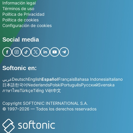
Información legal
Términos de uso
Política de Privacidad
Política de cookies
Configuración de cookies
Social media
Softonic en:
عربي
Deutsch
English
Español
Français
Bahasa Indonesia
Italiano
日本語
한국어
Nederlands
Polski
Português
Русский
Svenska
ภาษาไทย
Türkçe
Tiếng Việt
中文
Copyright SOFTONIC INTERNATIONAL S.A.
© 1997–2026 — Todos los derechos reservados