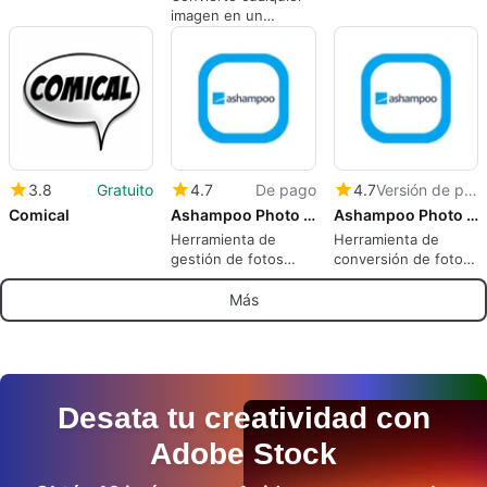
imagen en un
archivo PDF.
3.8
Gratuito
4.7
De pago
4.7
Versión de prueba
Comical
Ashampoo Photo Commander 19⁠
Ashampoo Photo Converter 2
Herramienta de
Herramienta de
gestión de fotos
conversión de fotos
todo en uno
rápida y fácil
Más
Desata tu creatividad con
Adobe Stock