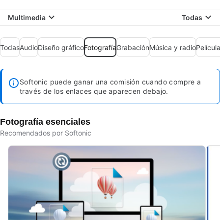
Multimedia
Todas
Todas
Audio
Diseño gráfico
Fotografía
Grabación
Música y radio
Película
Softonic puede ganar una comisión cuando compre a
través de los enlaces que aparecen debajo.
Fotografía esenciales
Recomendados por Softonic