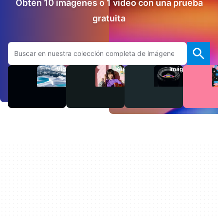
Obtén 10 imágenes o 1 video con una prueba
gratuita
Buscar en el sitio web de Adobe.com
Videos
Audio
Imágenes