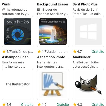
Wink
Background Eraser
Serif PhotoPlus
Wink: retoque de
Eliminador de
Revisión de Serif
retratos con IA y
Fondos: Sencillez y
PhotoPlus: un editor
restauración 4K para
Eficiencia
de fotos práctico
creadores
para Windows para
creadores
4.7
Versión de prueba
4.7
Versión de prueba
4.7
Gratuito
Ashampoo Snap Pro 26
Ashampoo Photo Optimizer Pro 26
AnaBuilder
Una forma más
Herramientas
AnaBuilder: Editor
inteligente de
inteligentes para
estereoscópico
capturar tu pantalla
mejorar rápidamente
enfocado para una
tu biblioteca de
composición 3D
fotos
precisa
4.6
Gratuito
4.9
Gratuito
4.3
Gratuito