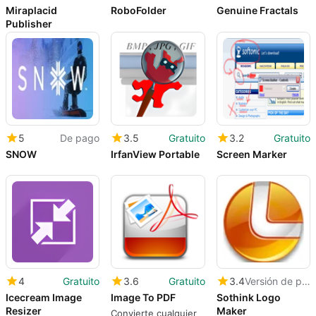
Miraplacid
RoboFolder
Genuine Fractals
Publisher
5
De pago
3.5
Gratuito
3.2
Gratuito
SNOW
IrfanView Portable
Screen Marker
4
Gratuito
3.6
Gratuito
3.4
Versión de prueba
Icecream Image
Image To PDF
Sothink Logo
Resizer
Maker
Convierte cualquier