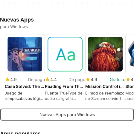
Nuevas Apps
para Windows
4.9
De pago
4.4
De pago
4.9
Gratuito
4
Case Solved: The London Files
Reading From The East
Mission Control in Agony for Deep Rock Galactic
Juego de
Fuente TrueType de
El mod de reemplazo
Modi
rompecabezas lógico
estilo caligrafía
de Scream convierte
para
atractivo ambientado
decorativa del Este
el Control de Misión
Batt
en Londres
Asiático para
en un caos absurdo
Nuevas Apps para Windows
diseñadores
Apps populares