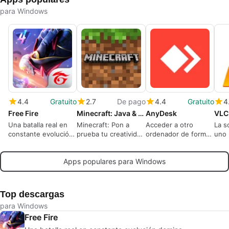
para Windows
4.4
Gratuito
2.7
De pago
4.4
Gratuito
4
Free Fire
Minecraft: Java & Bedrock Edition
AnyDesk
VLC
Una batalla real en
Minecraft: Pon a
Acceder a otro
La s
constante evolución
prueba tu creatividad
ordenador de forma
uno 
domina
en un mundo de
remota
repr
cubos
med
Apps populares para Windows
Top descargas
para Windows
Free Fire