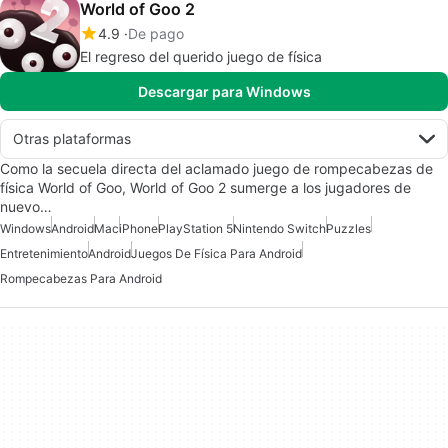
World of Goo 2
4.9
De pago
El regreso del querido juego de física
Descargar para Windows
Otras plataformas
Como la secuela directa del aclamado juego de rompecabezas de
física World of Goo, World of Goo 2 sumerge a los jugadores de
nuevo…
Windows
Android
Mac
iPhone
PlayStation 5
Nintendo Switch
Puzzles
Entretenimiento
Android
Juegos De Física Para Android
Rompecabezas Para Android