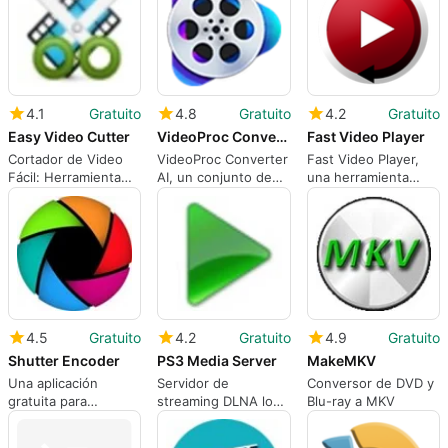
Archivo Multimedia
técnico
4.1
Gratuito
4.8
Gratuito
4.2
Gratuito
Easy Video Cutter
VideoProc Converter AI
Fast Video Player
Cortador de Video
VideoProc Converter
Fast Video Player,
Fácil: Herramienta
AI, un conjunto de
una herramienta
simple de Windows
herramientas de IA
multimedia para PC
para recortes
para la mejora de
rápidos
video
4.5
Gratuito
4.2
Gratuito
4.9
Gratuito
Shutter Encoder
PS3 Media Server
MakeMKV
Una aplicación
Servidor de
Conversor de DVD y
gratuita para
streaming DLNA local
Blu-ray a MKV
Windows, por Paul
para consolas,
Pacifico.
televisores