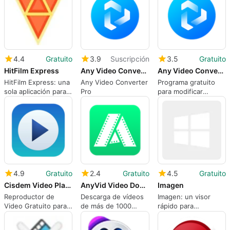
4.4
Gratuito
3.9
Suscripción
3.5
Gratuito
HitFilm Express
Any Video Converter Pro
Any Video Converter Free
HitFilm Express: una
Any Video Converter
Programa gratuito
sola aplicación para
Pro
para modificar
edición y efectos
formato de archivos
visuales
de vídeo
4.9
Gratuito
2.4
Gratuito
4.5
Gratuito
Cisdem Video Player
AnyVid Video Downloader
Imagen
Reproductor de
Descarga de vídeos
Imagen: un visor
Video Gratuito para
de más de 1000
rápido para
Windows para
páginas web
secuencias de
Reproducir Cualquier
imágenes y metraje