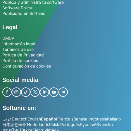
Publica y administra tu software
Software Policy
Publicidad en Softonic
Legal
DMCA
Información legal
Términos de uso
Política de Privacidad
Política de cookies
Configuración de cookies
Social media
Softonic en:
عربي
Deutsch
English
Español
Français
Bahasa Indonesia
Italiano
日本語
한국어
Nederlands
Polski
Português
Русский
Svenska
ภาษาไทย
Türkçe
Tiếng Việt
中文