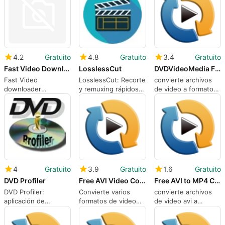
inteligentes y
teléfonos
4.2
Gratuito
4.8
Gratuito
3.4
Gratuito
Fast Video Downloader
LosslessCut
DVDVideoMedia Free 3GP Video Converter
Fast Video
LosslessCut: Recorte
convierte archivos
downloader
y remuxing rápidos y
de video a formato
software.
de bajo fricción para
mp4 rápido
grandes metrajes
4
Gratuito
3.9
Gratuito
1.6
Gratuito
DVD Profiler
Free AVI Video Converter
Free AVI to MP4 Converter
DVD Profiler:
Convierte varios
convierte archivos
aplicación de
formatos de video
de video avi a
Windows para
de forma rápida y
formato mp4 rápido
catalogar
sencilla