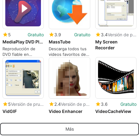
5
Gratuito
3.9
Gratuito
3.4
Versión de prueba
MediaPlay DVD Player
MassTube
My Screen
Recorder
Reproducción de
Descarga todos tus
DVD fiable en
videos favoritos de
Windows 10 y 11 —
YouTube
soporta más de 150
formatos de medios
5
Versión de prueba
2.4
Versión de prueba
3.6
Gratuito
VidGIF
Video Enhancer
VideoCacheView
Más