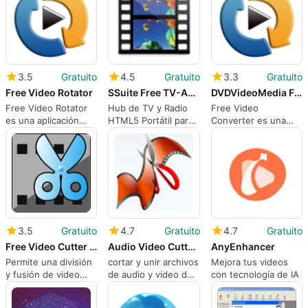
video profesional
rica en funciones y
fácil de usar.
3.5
Gratuito
4.5
Gratuito
3.3
Gratuito
Free Video Rotator
SSuite Free TV-App
DVDVideoMedia Free Video Converter
Free Video Rotator
Hub de TV y Radio
Free Video
es una aplicación
HTML5 Portátil para
Converter es una
gratuita para
Escritorios Windows
herramienta de
Windows que
conversión de video
permite rotar clips
profesional rica en
de video 90 grados
funciones y fácil de
en sentido horario.
usar.
3.5
Gratuito
4.7
Gratuito
4.7
Gratuito
Free Video Cutter Joiner
Audio Video Cutter Joiner Suite
AnyEnhancer
Permite una división
cortar y unir archivos
Mejora tus videos
y fusión de video
de audio y video de
con tecnología de IA
rápidas, precisas y
forma rápida y sin
sin pérdidas
pérdida