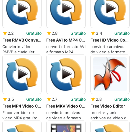
colecciones de
medios físicos
2.2
Gratuito
2.8
Gratuito
3.4
Gratuito
Free RMVB Converter
Free AVI to MP4 Converter
Free HD Video Converter
Convierte vídeos
convertir formato AVI
convierte archivos
RMVB a cualquier
a formato MP4
de video a formato
formato
H264, etc
mp4 hd fácilmente
3.5
Gratuito
2.7
Gratuito
2.8
Gratuito
Free MP4 Video Converter
Free MKV Video Converter
Free Video Editor
El convertidor de
convierte archivos
recortar y unir
video MP4 gratuito
de video a formato
archivos de video de
es una herramienta
mp4 fácilmente
forma rápida, sencilla
de conversión de
y sin pérdidas