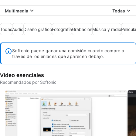
Multimedia
Todas
Todas
Audio
Diseño gráfico
Fotografía
Grabación
Música y radio
Película
Softonic puede ganar una comisión cuando compre a
través de los enlaces que aparecen debajo.
Vídeo esenciales
Recomendados por Softonic