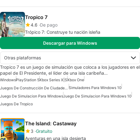
Tropico 7
4.6
De pago
Trópico 7: Construye tu nación isleña
Descargar para Windows
Otras plataformas
Tropico 7 es un juego de simulación que coloca a los jugadores en el
papel de El Presidente, el líder de una isla caribeña…
Windows
PlayStation 5
Xbox Series X|S
Xbox One
Simuladores Para Windows 10
Juegos De Construcción De Ciudades Para Windows
Juego De Simulacion Para Windows
Juego De Simulacion Para Windows 10
Juegos De Tropico
The Island: Castaway
3
Gratuito
Aventuras en una isla desierta