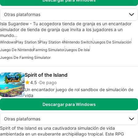
Otras plataformas
Isla Sugardew - Tu acogedora tienda de granja es un encantador
simulador de tienda de granja que invita a los jugadores a un
mundo…
Windows
Play Station 5
Play Station 4
Nintendo Switch
Juegos De Simulación
Juego De Nintendo
Farming Simulator
Juegos De Isla
Juegos De Farming Simulator
Spirit of the Island
4.5
De pago
Un encantador juego de rol sandbox de simulación de
vida
Descargar para Windows
Otras plataformas
Spirit of the Island es una cautivadora simulación de vida
ambientada en un exuberante archipiélago tropical. Este RPG