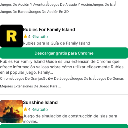
Juegos De Acción Y Aventura
Juegos De Arcade Y Acción
Juegos De Isla
Juegos De Barcos
Juegos De Acción En 3D
Rubies For Family Island
4
Gratuito
Rubíes para la Guía de Family Island
Descargar gratis para Chrome
Rubies For Family Island Guide es una extensión de Chrome que
ofrece información valiosa sobre cómo utilizar eficazmente Rubies
en el popular juego, Family…
Chrome
Juegos De Granjas
Gu�a De Juegos
Juegos De Isla
Juegos De Gemas
Mejores Extensiones De Juego Para Chrome
Sunshine Island
4
Gratuito
Juego de simulación de construcción de islas para
móviles.