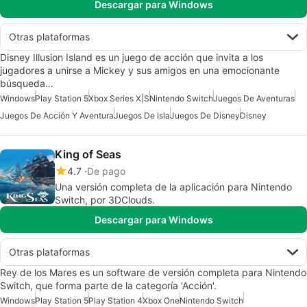
Descargar para Windows
Otras plataformas
Disney Illusion Island es un juego de acción que invita a los
jugadores a unirse a Mickey y sus amigos en una emocionante
búsqueda…
Windows
Play Station 5
Xbox Series X|S
Nintendo Switch
Juegos De Aventuras
Juegos De Acción Y Aventura
Juegos De Isla
Juegos De Disney
Disney
King of Seas
4.7
De pago
Una versión completa de la aplicación para Nintendo
Switch, por 3DClouds.
Descargar para Windows
Otras plataformas
Rey de los Mares es un software de versión completa para Nintendo
Switch, que forma parte de la categoría 'Acción'.
Windows
Play Station 5
Play Station 4
Xbox One
Nintendo Switch