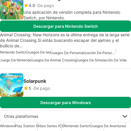
4.9
De pago
Una aplicación de versión completa para Nintendo
Switch, por Nintendo.
Descargar para Nintendo Switch
Animal Crossing: New Horizons es la última entrega de la larga serie
de Animal Crossing.Si estás buscando escapar del ajetreo y el
bullicio de…
Nintendo Switch
Juegos De Isla
Juegos De Personalización De Personajes
Juego De Nintendo
Juegos De Animal Crossing
Juegos De Simulación De Vida
Solarpunk
5
De pago
Descargar para Windows
Otras plataformas
Windows
Play Station 5
Xbox Series X|S
Nintendo Switch
Juegos De Aventuras