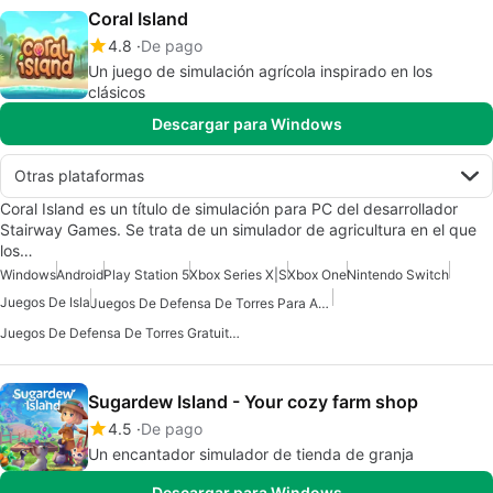
Coral Island
4.8
De pago
Un juego de simulación agrícola inspirado en los
clásicos
Descargar para Windows
Otras plataformas
Coral Island es un título de simulación para PC del desarrollador
Stairway Games. Se trata de un simulador de agricultura en el que
los…
Windows
Android
Play Station 5
Xbox Series X|S
Xbox One
Nintendo Switch
Juegos De Isla
Juegos De Defensa De Torres Para Android
Juegos De Defensa De Torres Gratuitos Para Android
Sugardew Island - Your cozy farm shop
4.5
De pago
Un encantador simulador de tienda de granja
Descargar para Windows