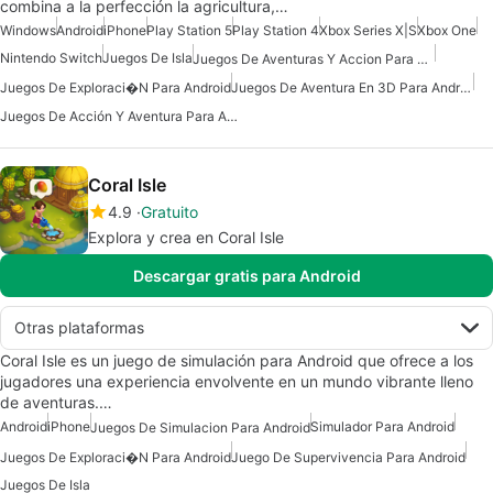
combina a la perfección la agricultura,…
Windows
Android
iPhone
Play Station 5
Play Station 4
Xbox Series X|S
Xbox One
Nintendo Switch
Juegos De Isla
Juegos De Aventuras Y Accion Para Android
Juegos De Exploraci�n Para Android
Juegos De Aventura En 3D Para Android
Juegos De Acción Y Aventura Para Android
Coral Isle
4.9
Gratuito
Explora y crea en Coral Isle
Descargar gratis para Android
Otras plataformas
Coral Isle es un juego de simulación para Android que ofrece a los
jugadores una experiencia envolvente en un mundo vibrante lleno
de aventuras.…
Android
iPhone
Simulador Para Android
Juegos De Simulacion Para Android
Juegos De Exploraci�n Para Android
Juego De Supervivencia Para Android
Juegos De Isla