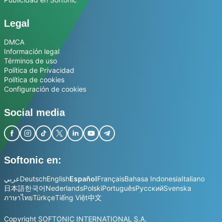
Legal
DMCA
Información legal
Términos de uso
Política de Privacidad
Política de cookies
Configuración de cookies
Social media
Softonic en:
عربي
Deutsch
English
Español
Français
Bahasa Indonesia
Italiano
日本語
한국어
Nederlands
Polski
Português
Русский
Svenska
ภาษาไทย
Türkçe
Tiếng Việt
中文
Copyright SOFTONIC INTERNATIONAL S.A.