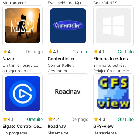
Metronome:
Evaluación de IQ en
Colorful NES
Metronomo Digital
Windows
Adventure
Completo
4
De pago
4.9
Gratuito
4.1
Gratuito
Nazar
Contentteller
Elimina tu estres
Un thriller psíquico
Contentteller:
Elimina tu estrés:
arraigado en el
Gestión de
Relajación a un clic
misticismo turco
Contenidos para
Hobbies
4.1
Gratuito
4.4
De pago
4.3
Gratuito
Elgato Control Center
Roadnav
GFS-view
Un programa
Sistema de
Herramienta