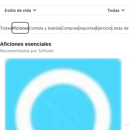
Estilo de vida
Todas
Todas
Aficiones
Comida y bebida
Compras
Deportes
Ejercicio
Listas de
Aficiones esenciales
Recomendados por Softonic