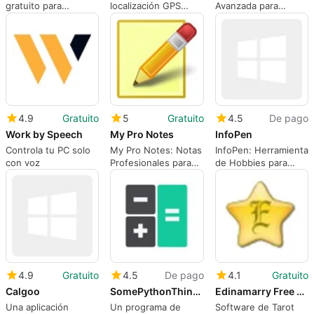
gratuito para
localización GPS
Avanzada para
Windows,
Roadnav - Reseña
Pronósticos
desarrollado por
Meteorológicos
Corsair Memory Inc.
4.9
Gratuito
5
Gratuito
4.5
De pago
Work by Speech
My Pro Notes
InfoPen
Controla tu PC solo
My Pro Notes: Notas
InfoPen: Herramienta
con voz
Profesionales para
de Hobbies para
tus Hobbies
Windows
4.9
Gratuito
4.5
De pago
4.1
Gratuito
Calgoo
SomePythonThings Calc 32bit
Edinamarry Free Tarot Software
Una aplicación
Un programa de
Software de Tarot