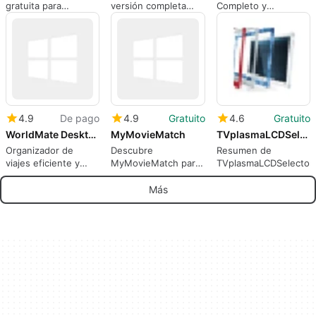
gratuita para
versión completa
Completo y
Windows,
para Windows,
Accesible
desarrollada por
creado por
Time Search Inc.
SomePythonThings.
4.9
De pago
4.9
Gratuito
4.6
Gratuito
WorldMate Desktop Companion
MyMovieMatch
TVplasmaLCDSelector
Organizador de
Descubre
Resumen de
viajes eficiente y
MyMovieMatch para
TVplasmaLCDSelector
completo
Windows
Más