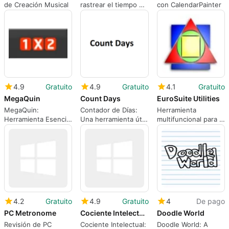
de Creación Musical
rastrear el tiempo de
con CalendarPainter
actividad del PC
4.9
Gratuito
4.9
Gratuito
4.1
Gratuito
MegaQuin
Count Days
EuroSuite Utilities
MegaQuin:
Contador de Días:
Herramienta
Herramienta Esencial
Una herramienta útil
multifuncional para la
para Apuestas de
y sencilla
vida diaria
Fútbol
4.2
Gratuito
4.9
Gratuito
4
De pago
PC Metronome
Cociente Intelectual
Doodle World
Revisión de PC
Cociente Intelectual:
Doodle World: A