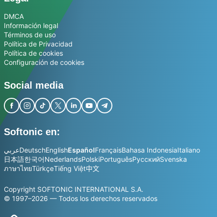
DMCA
Información legal
Términos de uso
Política de Privacidad
Política de cookies
Configuración de cookies
Social media
Softonic en:
عربي
Deutsch
English
Español
Français
Bahasa Indonesia
Italiano
日本語
한국어
Nederlands
Polski
Português
Русский
Svenska
ภาษาไทย
Türkçe
Tiếng Việt
中文
Copyright SOFTONIC INTERNATIONAL S.A.
© 1997–2026 — Todos los derechos reservados