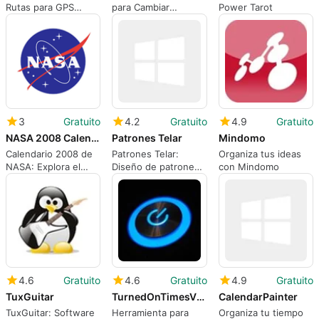
Rutas para GPS
para Cambiar
Power Tarot
Garmin
Ubicación en iOS
3
Gratuito
4.2
Gratuito
4.9
Gratuito
NASA 2008 Calendar
Patrones Telar
Mindomo
Calendario 2008 de
Patrones Telar:
Organiza tus ideas
NASA: Explora el
Diseño de patrones
con Mindomo
Espacio
para manualidades
4.6
Gratuito
4.6
Gratuito
4.9
Gratuito
TuxGuitar
TurnedOnTimesView
CalendarPainter
TuxGuitar: Software
Herramienta para
Organiza tu tiempo