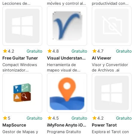
Lecciones de
móviles y control al
productividad con
guitarra visuales con
escritorio de
Focus Booster
reproducción
Windows
sincronizada para
aficionados de
Windows
4.2
Gratuito
4.8
Gratuito
4.7
Gratuito
Free Guitar Tuner
Visual Understanding Environment
AI Viewer
Compact Windows
Herramienta de
Visor y Convertidor
sintonizador
mapeo visual de
de Archivos .ai
construido como un
escritorio y
compañero de
presentación no
enseñanza para la
lineal para la
práctica
investigación
5
Gratuito
4.5
Gratuito
4.2
Gratuito
MapSource
iMyFone Anyto iOS Location
Power Tarot
Gestor de Mapas y
Programa Gratuito
Explora el Tarot con