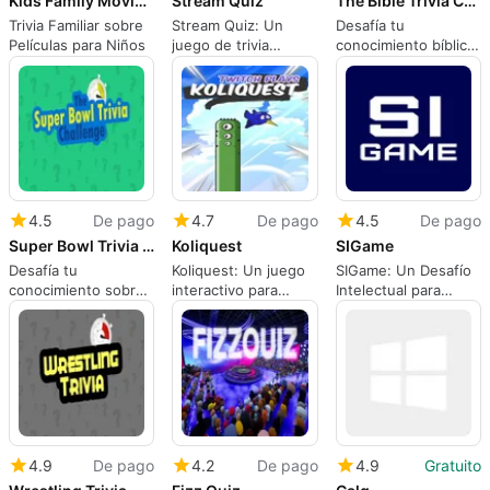
Kids Family Movie Trivia
Stream Quiz
The Bible Trivia Challenge
Trivia Familiar sobre
Stream Quiz: Un
Desafía tu
Películas para Niños
juego de trivia
conocimiento bíblico
interactivo
con trivia
4.5
De pago
4.7
De pago
4.5
De pago
Super Bowl Trivia Challenge
Koliquest
SIGame
Desafía tu
Koliquest: Un juego
SIGame: Un Desafío
conocimiento sobre
interactivo para
Intelectual para
el Super Bowl
Twitch
Todos
4.9
De pago
4.2
De pago
4.9
Gratuito