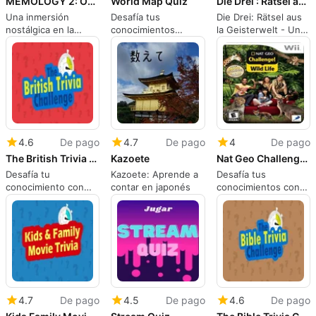
MEMOLOGY 2: OLD TIMES
World Map Quiz
Die Drei : Rätsel aus der Geisterwelt
Una inmersión
Desafía tus
Die Drei: Rätsel aus
nostálgica en la
conocimientos
la Geisterwelt - Un
historia de los
geográficos con
desafío intrigante
memes
World Map Quiz
4.6
De pago
4.7
De pago
4
De pago
The British Trivia Challenge
Kazoete
Nat Geo Challenge Wild Life
Desafía tu
Kazoete: Aprende a
Desafía tus
conocimiento con
contar en japonés
conocimientos con
British Trivia
Nat Geo Challenge
Challenge
4.7
De pago
4.5
De pago
4.6
De pago