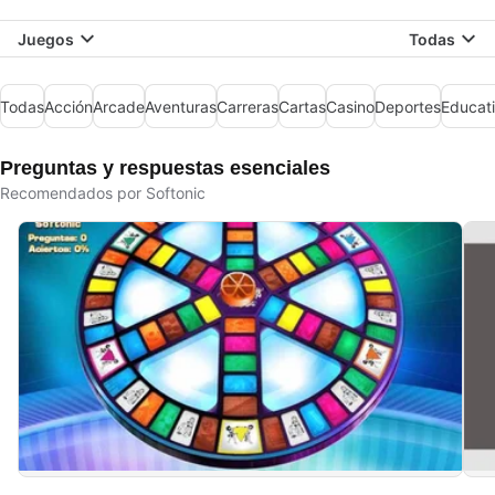
Juegos
Todas
Todas
Acción
Arcade
Aventuras
Carreras
Cartas
Casino
Deportes
Educat
Preguntas y respuestas esenciales
Recomendados por Softonic