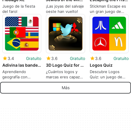
Juego de la fiesta
¡Las joyas del salvaje
Stickman Escape es
del farol
oeste han vuelto!
un gran juego de
puzzle
3.4
Gratuito
3.6
Gratuito
3.6
Gratuito
Adivina las banderas del mundo
3D Logo Quiz for Windows 10
Logos Quiz
Aprendiendo
¿Cuántos logos y
Descubre Logos
geografía con
marcas eres capaz
Quiz: un juego de
diversión
de acertar?
rompecabezas
Más