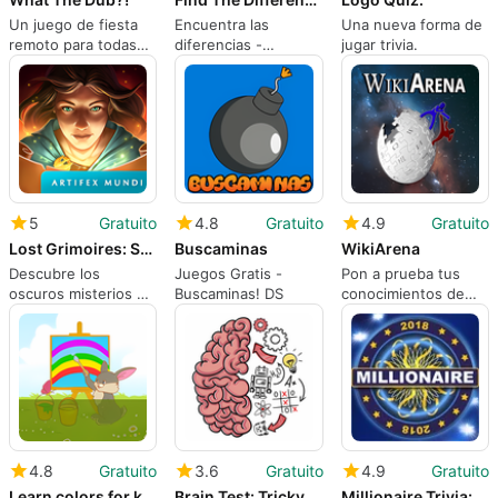
Un juego de fiesta
Encuentra las
Una nueva forma de
remoto para todas
diferencias -
jugar trivia.
las edades.
Encuéntralo en PC
5
Gratuito
4.8
Gratuito
4.9
Gratuito
Lost Grimoires: Stolen Kingdom
Buscaminas
WikiArena
Descubre los
Juegos Gratis -
Pon a prueba tus
oscuros misterios de
Buscaminas! DS
conocimientos de
un reino tenebroso.
Wikipedia
4.8
Gratuito
3.6
Gratuito
4.9
Gratuito
Learn colors for kids
Brain Test: Tricky Puzzles
Millionaire Trivia: Who Wants To Be a Millionaire