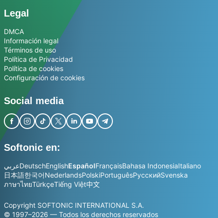
Legal
DMCA
Información legal
Términos de uso
Política de Privacidad
Política de cookies
Configuración de cookies
Social media
Softonic en:
عربي
Deutsch
English
Español
Français
Bahasa Indonesia
Italiano
日本語
한국어
Nederlands
Polski
Português
Русский
Svenska
ภาษาไทย
Türkçe
Tiếng Việt
中文
Copyright SOFTONIC INTERNATIONAL S.A.
© 1997–2026 — Todos los derechos reservados