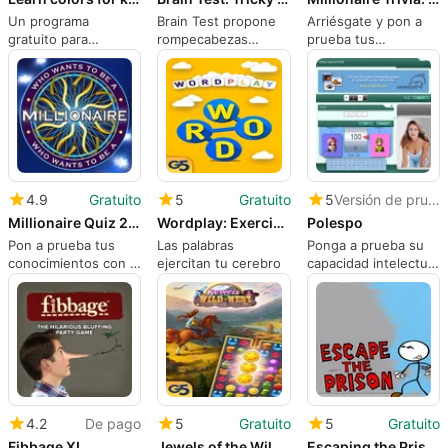
Un programa
Brain Test propone
Arriésgate y pon a
gratuito para
rompecabezas
prueba tus
Windows
complejos y juegos
conocimientos con el
de estrategia para
Trivial del Millonario
Windows
4.9
Gratuito
5
Gratuito
5
Versión de prueba
Millionaire Quiz 2019
Wordplay: Exercise your brain
Polespo
Pon a prueba tus
Las palabras
Ponga a prueba su
conocimientos con el
ejercitan tu cerebro
capacidad intelectual
Test del Millonario
en una serie de
2019
temas diferentes
4.2
De pago
5
Gratuito
5
Gratuito
Fibbage XL
Jewels of the Wild West: Match 3 Puzzle Game
Escaping the Prison: Stickman