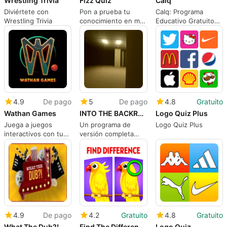
Wrestling Trivia
Fizz Quiz
Calq
Diviértete con
Pon a prueba tu
Calq: Programa
Wrestling Trivia
conocimiento en más
Educativo Gratuito
de 100 temas
para Windows
4.9
De pago
5
De pago
4.8
Gratuito
Wathan Games
INTO THE BACKROOMS
Logo Quiz Plus
Juega a juegos
Un programa de
Logo Quiz Plus
interactivos con tu
versión completa
audiencia
para Windows, de
PlayPun.
4.9
De pago
4.2
Gratuito
4.8
Gratuito
What The Dub?!
Find The Differences - Spot it
Logo Quiz.