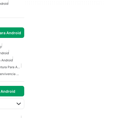
ndroid
para Android
ny
ndroid
 Android
Juegos De Acción Y Aventura Para Android
Juegos De Terror De Supervivencia Gratuitos Para Android
 Android