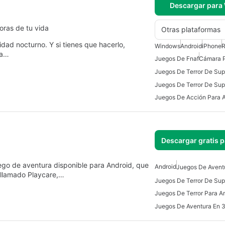
Descargar para
oras de tu vida
Otras plataformas
idad nocturno. Y si tienes que hacerlo,
Windows
Android
iPhone
R
da…
Juegos De Fnaf
Cámara 
Juegos De Acción Para 
Descargar gratis 
go de aventura disponible para Android, que
Android
Juegos De Avent
e llamado Playcare,…
Juegos De Terror Para A