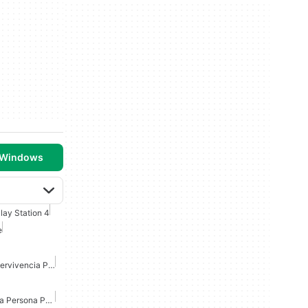
 Windows
lay Station 4
e
Juegos De Terror De Supervivencia Para Android
Juegos Accion En Primera Persona Para Android