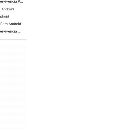
Juegos De Terror De Supervivencia Para Android
 Android
ndroid
Para Android
Juegos De Terror De Supervivencia Gratuitos Para Android