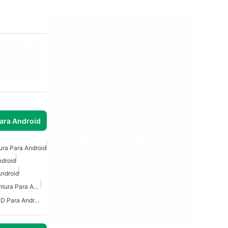
para Android
ura Para Android
ndroid
Android
Juegos De Acción Y Aventura Para Android
Juegos De Aventura En 3D Para Android