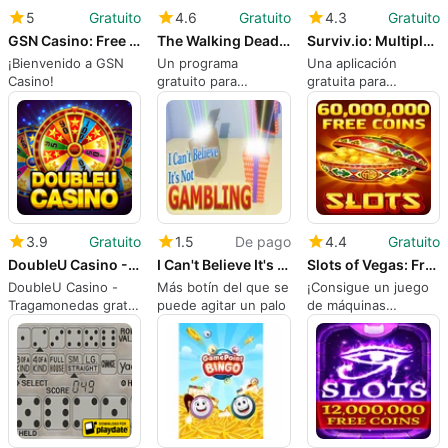
5
Gratuito
4.6
Gratuito
4.3
Gratuito
GSN Casino: Free Slots and Casino Games
The Walking Dead: Free Casino Slots
Surviv.io: Multiplayer Battle Royale Game
¡Bienvenido a GSN
Un programa
Una aplicación
Casino!
gratuito para
gratuita para
Windows, de Tilting
Windows, de Midone
Point.
Studio.
3.9
Gratuito
1.5
De pago
4.4
Gratuito
DoubleU Casino - Vegas Style Free Slots
I Can't Believe It's Not Gambling
Slots of Vegas: Free Slot Machines & Casino Games
DoubleU Casino -
Más botín del que se
¡Consigue un juego
Tragamonedas gratis
puede agitar un palo
de máquinas
al estilo de Las
tragaperras GRATIS y
Vegas
juega a juegos de
casino gratis!