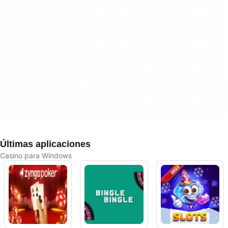
Últimas aplicaciones
Casino para Windows