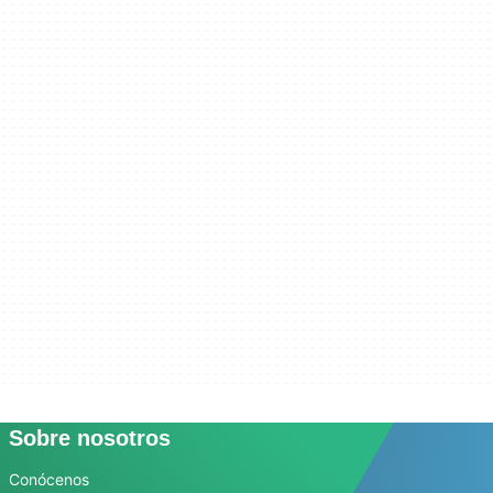
Sobre nosotros
Conócenos