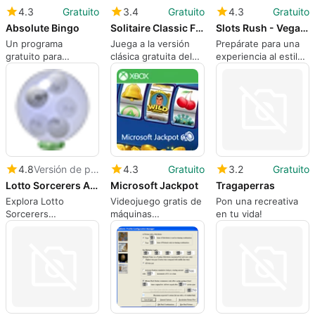
4.3
Gratuito
3.4
Gratuito
4.3
Gratuito
Absolute Bingo
Solitaire Classic Free
Slots Rush - Vegas Casino Slots
Un programa
Juega a la versión
Prepárate para una
gratuito para
clásica gratuita del
experiencia al estilo
Windows, de
juego de cartas
de Las Vegas
Absolute Games.
número uno
4.8
Versión de prueba
4.3
Gratuito
3.2
Gratuito
Lotto Sorcerers Apprentice
Microsoft Jackpot
Tragaperras
Explora Lotto
Videojuego gratis de
Pon una recreativa
Sorcerers
máquinas
en tu vida!
Apprentice en
tragaperras
Windows