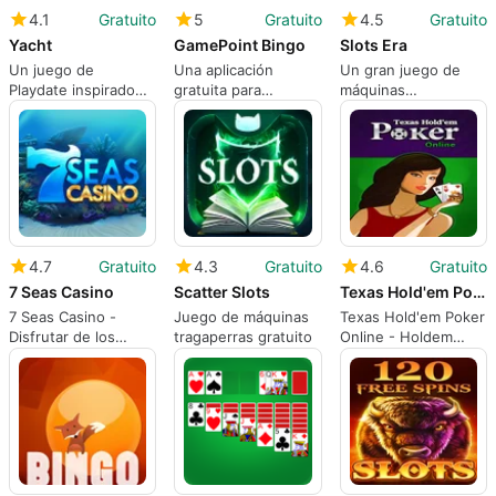
4.1
Gratuito
5
Gratuito
4.5
Gratuito
Yacht
GamePoint Bingo
Slots Era
Un juego de
Una aplicación
Un gran juego de
Playdate inspirado
gratuita para
máquinas
en un clásico
Windows, de
tragaperras para
GamePoint.
jugar
4.7
Gratuito
4.3
Gratuito
4.6
Gratuito
7 Seas Casino
Scatter Slots
Texas Hold'em Poker Online
7 Seas Casino -
Juego de máquinas
Texas Hold'em Poker
Disfrutar de los
tragaperras gratuito
Online - Holdem
bienes virtuales del
Poker Stars
último juego