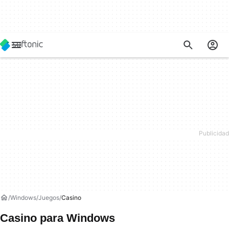
Windows
Juegos
Casino
Casino para Windows