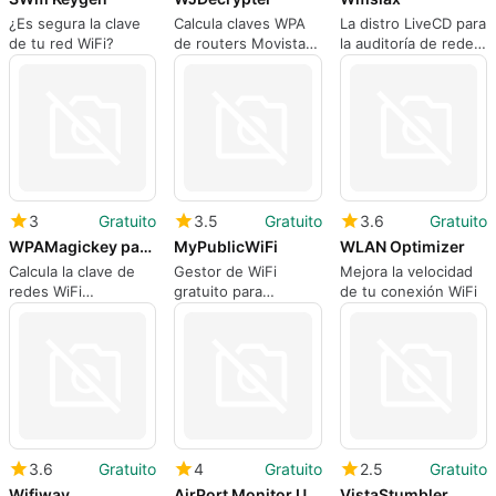
¿Es segura la clave
Calcula claves WPA
La distro LiveCD para
de tu red WiFi?
de routers Movistar
la auditoría de redes
y Jazztel
WiFi
3
Gratuito
3.5
Gratuito
3.6
Gratuito
WPAMagickey para Windows
MyPublicWiFi
WLAN Optimizer
Calcula la clave de
Gestor de WiFi
Mejora la velocidad
redes WiFi
gratuito para
de tu conexión WiFi
protegidas por WPA
Windows
3.6
Gratuito
4
Gratuito
2.5
Gratuito
Wifiway
AirPort Monitor Utility
VistaStumbler