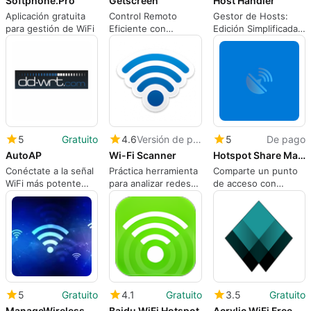
Softphone.Pro
Getscreen
Host Handler
Aplicación gratuita
Control Remoto
Gestor de Hosts:
para gestión de WiFi
Eficiente con
Edición Simplificada
Getscreen
del Archivo Hosts
5
Gratuito
4.6
Versión de prueba
5
De pago
AutoAP
Wi-Fi Scanner
Hotspot Share Master
Conéctate a la señal
Práctica herramienta
Comparte un punto
WiFi más potente
para analizar redes
de acceso con
con esta aplicación
inalámbricas
amigos y familiares
5
Gratuito
4.1
Gratuito
3.5
Gratuito
ManageWirelessNetworks
Baidu WiFi Hotspot
Acrylic WiFi Free