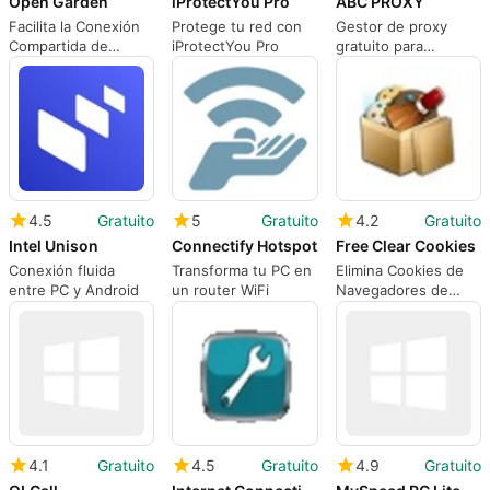
Open Garden
iProtectYou Pro
ABC PROXY
Facilita la Conexión
Protege tu red con
Gestor de proxy
Compartida de
iProtectYou Pro
gratuito para
Internet
Windows
4.5
Gratuito
5
Gratuito
4.2
Gratuito
Intel Unison
Connectify Hotspot
Free Clear Cookies
Conexión fluida
Transforma tu PC en
Elimina Cookies de
entre PC y Android
un router WiFi
Navegadores de
Forma Rápida
4.1
Gratuito
4.5
Gratuito
4.9
Gratuito