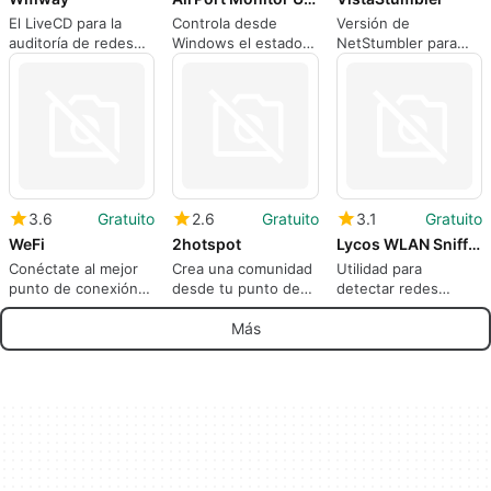
El LiveCD para la
Controla desde
Versión de
auditoría de redes
Windows el estado
NetStumbler para
inalámbricas
de Airport
Windows Vista
3.6
Gratuito
2.6
Gratuito
3.1
Gratuito
WeFi
2hotspot
Lycos WLAN Sniffer
Conéctate al mejor
Crea una comunidad
Utilidad para
punto de conexión
desde tu punto de
detectar redes
WiFi y localiza a tus
acceso WiFi
inalámbricas
amigos
Más