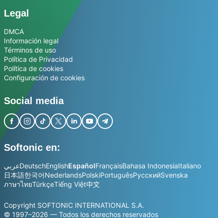
Legal
DMCA
Información legal
Términos de uso
Política de Privacidad
Política de cookies
Configuración de cookies
Social media
Softonic en:
عربي
Deutsch
English
Español
Français
Bahasa Indonesia
Italiano
日本語
한국어
Nederlands
Polski
Português
Русский
Svenska
ภาษาไทย
Türkçe
Tiếng Việt
中文
Copyright SOFTONIC INTERNATIONAL S.A.
© 1997–2026 — Todos los derechos reservados