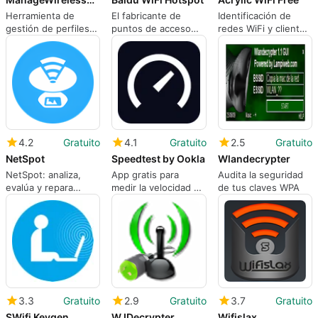
Herramienta de
El fabricante de
Identificación de
gestión de perfiles
puntos de acceso
redes WiFi y clientes
de conexión Wi-Fi
gratuito...
conectados a las
redes así como
información de
calidad de la señal
inalámbrica
4.2
Gratuito
4.1
Gratuito
2.5
Gratuito
NetSpot
Speedtest by Ookla
Wlandecrypter
NetSpot: analiza,
App gratis para
Audita la seguridad
evalúa y repara
medir la velocidad de
de tus claves WPA
todas tus redes WiFi
tu conexión a
Internet
3.3
Gratuito
2.9
Gratuito
3.7
Gratuito
SWifi Keygen
WJDecrypter
Wifislax