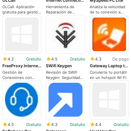
OLCall
Internet Connection Repair Tool
MySpeed PC Lite
OLCall: Aplicación
Herramienta de
Analiza la velocidad
gratuita para gestión
Reparación de
de tu conexión a
de Wifi
Conexión a Internet
Internet
4.2
Gratuito
4.5
Gratuito
4.3
De pago
FreeProxy Internet Suite
SWifi Keygen
Gateway Laptop to Hotspot Converter
Gestión de
Revisión de SWifi
Convierte tu portátil
Conexiones con
Keygen: Seguridad
en un hotspot Wi-Fi
FreeProxy Internet
en Redes WiFi
Suite
4.5
Gratuito
4.3
Gratuito
4.4
Gratuito