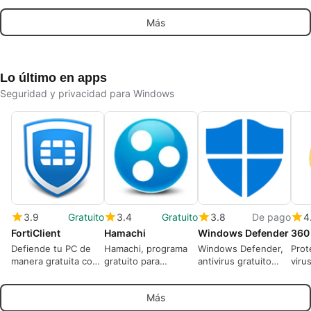
optimización de
con controles de
Más
juegos eficiente
privacidad
diseñado para
jugadores de todo el
mundo.
Lo último en apps
Seguridad y privacidad para Windows
3.9
Gratuito
3.4
Gratuito
3.8
De pago
4
FortiClient
Hamachi
Windows Defender
360 
Defiende tu PC de
Hamachi, programa
Windows Defender,
Prot
manera gratuita con
gratuito para
antivirus gratuito
viru
FortiClient
establecer tu propia
contra virus y
opti
LAN o VPN
malware
Más