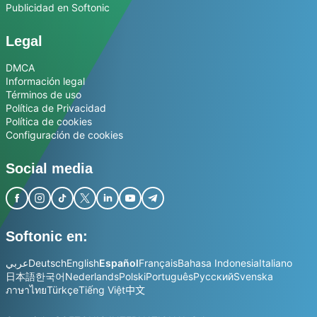
Publicidad en Softonic
Legal
DMCA
Información legal
Términos de uso
Política de Privacidad
Política de cookies
Configuración de cookies
Social media
Softonic en:
عربي
Deutsch
English
Español
Français
Bahasa Indonesia
Italiano
日本語
한국어
Nederlands
Polski
Português
Русский
Svenska
ภาษาไทย
Türkçe
Tiếng Việt
中文