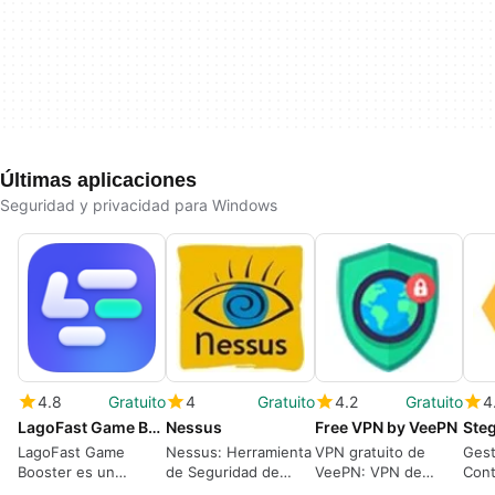
Últimas aplicaciones
Seguridad y privacidad para Windows
4.8
Gratuito
4
Gratuito
4.2
Gratuito
4
LagoFast Game Booster
Nessus
Free VPN by VeePN
LagoFast Game
Nessus: Herramienta
VPN gratuito de
Gest
Booster es un
de Seguridad de
VeePN: VPN de
Cont
software de
Redes
Windows AES-256
y Ef