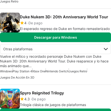
Juegos Retro
Duke Nukem 3D: 20th Anniversary World Tour
4
De pago
El esperado regreso de Duke en formato remasterizado
Descargar para Windows
Otras plataformas
Vuelve el mítico y recordado personaje Duke Nukem con Duke
Nukem 3D: 20th Anniversary World Tour. Duke reaparece y lo hace
más animado que…
Windows
Play Station 4
Xbox One
Nintendo Switch
Juegos Retro
Juegos De Acción En 3D
Spyro Reignited Trilogy
4.3
De pago
Trilogía clásica de juegos de plataformas