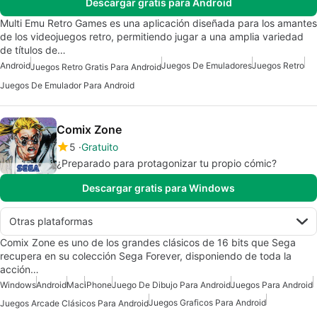
Descargar gratis para Android
Multi Emu Retro Games es una aplicación diseñada para los amantes
de los videojuegos retro, permitiendo jugar a una amplia variedad
de títulos de…
Android
Juegos De Emuladores
Juegos Retro
Juegos Retro Gratis Para Android
Juegos De Emulador Para Android
Comix Zone
5
Gratuito
¿Preparado para protagonizar tu propio cómic?
Descargar gratis para Windows
Otras plataformas
Comix Zone es uno de los grandes clásicos de 16 bits que Sega
recupera en su colección Sega Forever, disponiendo de toda la
acción…
Windows
Android
Mac
iPhone
Juego De Dibujo Para Android
Juegos Para Android
Juegos Graficos Para Android
Juegos Arcade Clásicos Para Android