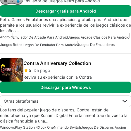
Emulador de Juegos Retro para Android
Descargar gratis para Android
Retro Games Emulator es una aplicación gratuita para Android que
permite a los usuarios revivir la experiencia de los juegos clásicos de
los años…
Android
Emulador De Arcade Para Android
Juegos Arcade Clásicos Para Android
Juegos Retro
Juegos De Emuladores
Juegos De Emulador Para Android
Contra Anniversary Collection
5
De pago
Reviva su experiencia con la Contra
Descargar para Windows
Otras plataformas
Los fans del popular juego de disparos, Contra, están de
enhorabuena ya que Konami Digital Entertainment trae de vuelta la
clásica franquicia a una…
Windows
Play Station 4
Xbox One
Nintendo Switch
Juegos De Disparos Accion