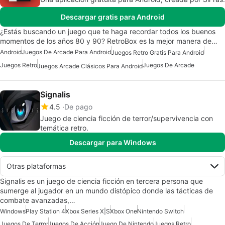
Descargar gratis para Android
¿Estás buscando un juego que te haga recordar todos los buenos
momentos de los años 80 y 90? RetroBox es la mejor manera de…
Android
Juegos De Arcade Para Android
Juegos Retro Gratis Para Android
Juegos Retro
Juegos De Arcade
Juegos Arcade Clásicos Para Android
Signalis
4.5
De pago
Juego de ciencia ficción de terror/supervivencia con
temática retro.
Descargar para Windows
Otras plataformas
Signalis es un juego de ciencia ficción en tercera persona que
sumerge al jugador en un mundo distópico donde las tácticas de
combate avanzadas,…
Windows
Play Station 4
Xbox Series X|S
Xbox One
Nintendo Switch
Juegos De Terror
Juegos De Acción
Juego De Nintendo
Juegos Retro