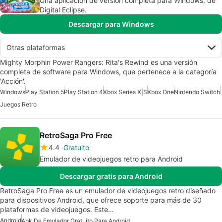
Una aplicación de versión completa para Windows, de
Digital Eclipse.
Descargar para Windows
Otras plataformas
Mighty Morphin Power Rangers: Rita's Rewind es una versión
completa de software para Windows, que pertenece a la categoría
'Acción'.
Windows
Play Station 5
Play Station 4
Xbox Series X|S
Xbox One
Nintendo Switch
Juegos Retro
RetroSaga Pro Free
4.4
Gratuito
Emulador de videojuegos retro para Android
Descargar gratis para Android
RetroSaga Pro Free es un emulador de videojuegos retro diseñado
para dispositivos Android, que ofrece soporte para más de 30
plataformas de videojuegos. Este…
Android
Apk De Emulador Gratuito Para Android