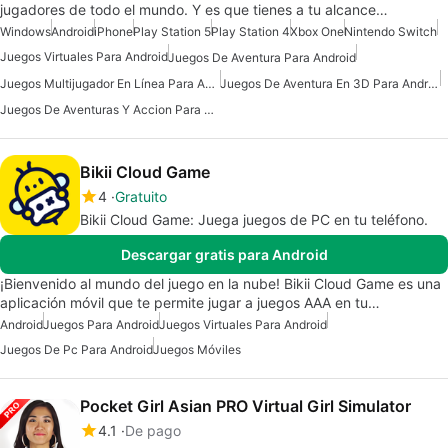
jugadores de todo el mundo. Y es que tienes a tu alcance…
Windows
Android
iPhone
Play Station 5
Play Station 4
Xbox One
Nintendo Switch
Juegos Virtuales Para Android
Juegos De Aventura Para Android
Juegos Multijugador En Línea Para Android Gratis
Juegos De Aventura En 3D Para Android
Juegos De Aventuras Y Accion Para Android
Bikii Cloud Game
4
Gratuito
Bikii Cloud Game: Juega juegos de PC en tu teléfono.
Descargar gratis para Android
¡Bienvenido al mundo del juego en la nube! Bikii Cloud Game es una
aplicación móvil que te permite jugar a juegos AAA en tu…
Android
Juegos Para Android
Juegos Virtuales Para Android
Juegos De Pc Para Android
Juegos Móviles
Pocket Girl Asian PRO Virtual Girl Simulator
4.1
De pago