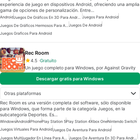
experiencia de juego en dispositivos Android, ofreciendo una amplia
gama de opciones de personalización. Entre…
Android
Juegos Para Android
Juegos De Gráficos En 3D Para Android
Juegos De Android
Juegos De Gráficos Hermosos Para Android
Juegos Graficos Para Android
Rec Room
4.5
Gratuito
Un juego completo para Windows, por Against Gravity
Descargar gratis para Windows
Otras plataformas
Rec Room es una versión completa del software, sólo disponible
para Windows, que forma parte de la categoría Juegos, en la
subcategoría Deportes. Es…
Windows
Android
iPhone
Play Station 5
Play Station 4
Xbox One
Nintendo Switch
Juegos Virtuales Para Android
Juegos De Aventura Para Android
Juegos Multijugador En Línea Para Android Gratis
Juegos De Aventura En 3D Para Android