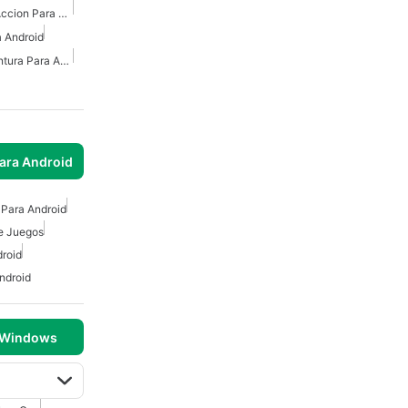
Juegos De Aventuras Y Accion Para Android
 Android
Juegos De Acción Y Aventura Para Android
para Android
 Para Android
 Juegos
roid
ndroid
 Windows