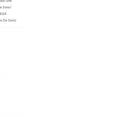
box One
e Sonic
SEGA
s De Sonic