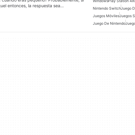
Windows
Play Station 4
X
uel entonces, la respuesta sea…
Nintendo Switch
Juego D
Juegos Móviles
Juegos 
Juego De Nintendo
Juego