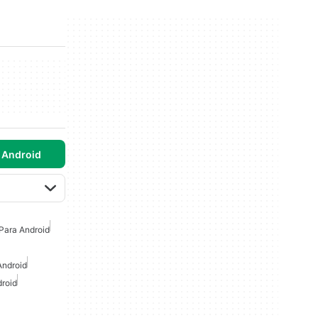
 Android
Para Android
Android
roid