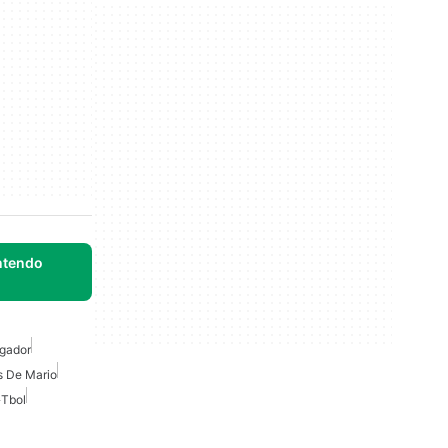
ntendo
ugador
 De Mario
�tbol