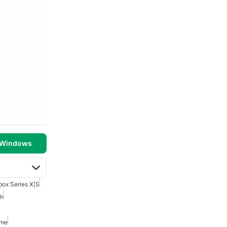
 Windows
box Series X|S
ch
ime