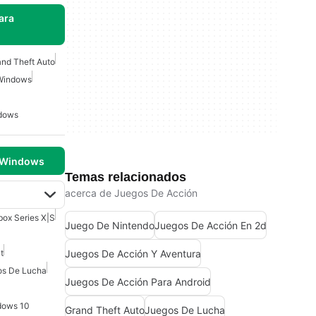
ara
nd Theft Auto
 Windows
ndows
 Windows
Temas relacionados
acerca de Juegos De Acción
box Series X|S
Juego De Nintendo
Juegos De Acción En 2d
Juegos De Acción Y Aventura
t
os De Lucha
Juegos De Acción Para Android
dows 10
Grand Theft Auto
Juegos De Lucha