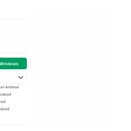
 Windows
an Andreas
Android
oid
ndroid