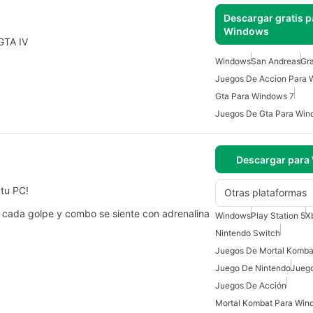
Descargar gratis p
Windows
GTA IV
Windows
San Andreas
Gra
Juegos De Accion Para
Gta Para Windows 7
Juegos De Gta Para Wi
Descargar para
 tu PC!
Otras plataformas
 cada golpe y combo se siente con adrenalina
Windows
Play Station 5
X
Nintendo Switch
Juegos De Mortal Komba
Juego De Nintendo
Jueg
Juegos De Acción
Mortal Kombat Para Win