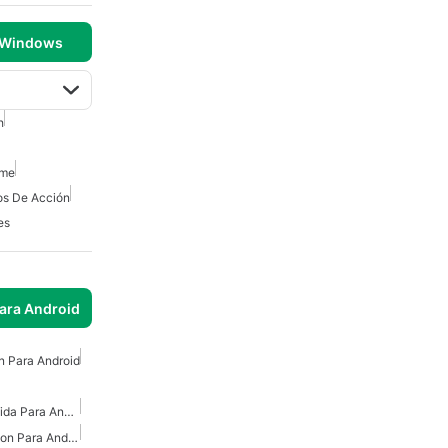
 Windows
h
ime
s De Acción
es
para Android
n Para Android
Juegos De Acci�n R�pida Para Android
Juegos De Disparos Accion Para Android