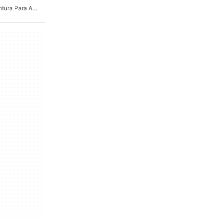
Juegos De Acción Y Aventura Para Android