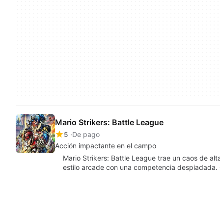
Mario Strikers: Battle League
5
De pago
Acción impactante en el campo
Mario Strikers: Battle League trae un caos de al
estilo arcade con una competencia despiadada.