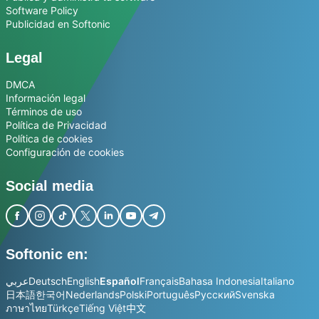
Software Policy
Publicidad en Softonic
Legal
DMCA
Información legal
Términos de uso
Política de Privacidad
Política de cookies
Configuración de cookies
Social media
Softonic en:
عربي
Deutsch
English
Español
Français
Bahasa Indonesia
Italiano
日本語
한국어
Nederlands
Polski
Português
Русский
Svenska
ภาษาไทย
Türkçe
Tiếng Việt
中文