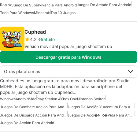
Roblox
Juegos De Arcade Para Android
Juego De Supervivencia Para Android
Todo Para Windows
Minecraft
Top 10 Juegos
Cuphead
4.2
Gratuito
Versión móvil del popular juego shoot'em up
Descargar gratis para Windows
Otras plataformas
Cuphead es un juego gratuito para móvil desarrollado por Studio
MDHR. Esta aplicación es la adaptación para smartphone del
popular juego shoot'em up Cuphead.…
Windows
Android
Mac
Play Station 4
Xbox One
Nintendo Switch
Juegos De Combate Accion Para Android
Juegos De Acción Y Aventura Para Android
Juegos De Disparos Accion Para Android
Juegos De Acci�n R�pida Para Android
Juegos De Acción Para Android