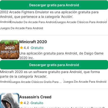
Descargar gratis para Android
2002 Arcade Fighters Emulator es una aplicación gratuita para
Android, que pertenece a la categoría 'Acción'.
Android
Emulador De Arcade Para Android
Juegos Arcade Clásicos Para Android
Juegos De Arcade Para Android
Minicraft 2020
4.4
Gratuito
Una aplicación gratuita para Android, de Daigo Game
2020 lnc.
Descargar gratis para Android
Minicraft 2020 es un software gratuito para Android, que forma
parte de la categoría 'Arcade'.
Android
Juegos De Arcade Para Android
Juegos Arcade Clásicos Gratis Para Android
Assassin's Creed
4.2
Gratuito