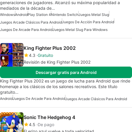
generaciones de jugadores. Alcanzó su máxima popularidad a
mediados de la década de…
Windows
Android
Play Station 4
Nintendo Switch
Juegos Metal Slug
Juegos De Acción Para Android
Juegos Arcade Clásicos Para Android
Juegos De Arcade Para Android
Juegos Metal Slug Para Windows
King Fighter Plus 2002
4.3
Gratuito
Revisión de King Fighter Plus 2002
Descargar gratis para Android
King Fighter Plus 2002 es un juego de lucha para Android que rinde
homenaje a los clásicos de los salones recreativos. Este título
gratuito…
Android
Juegos De Arcade Para Android
Juegos Arcade Clásicos Para Android
Sonic The Hedgehog 4
4.5
De pago
El erizo azul vuelve a toda velocidad