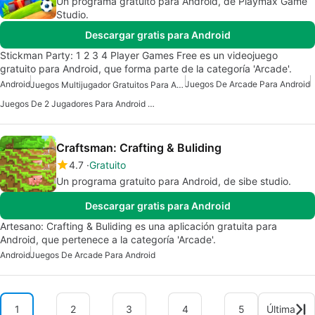
Un programa gratuito para Android, de Playmax Game
Studio.
Descargar gratis para Android
Stickman Party: 1 2 3 4 Player Games Free es un videojuego
gratuito para Android, que forma parte de la categoría 'Arcade'.
Android
Juegos De Arcade Para Android
Juegos Multijugador Gratuitos Para Android
Juegos De 2 Jugadores Para Android Gratis
Craftsman: Crafting & Buliding
4.7
Gratuito
Un programa gratuito para Android, de sibe studio.
Descargar gratis para Android
Artesano: Crafting & Buliding es una aplicación gratuita para
Android, que pertenece a la categoría 'Arcade'.
Android
Juegos De Arcade Para Android
1
2
3
4
5
Última