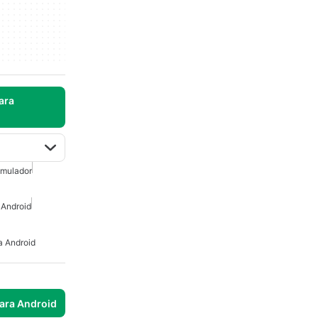
ara
mulador
 Android
a Android
para Android