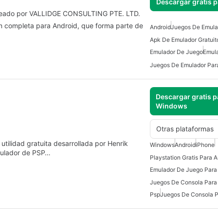
Descargar gratis 
creado por VALLIDGE CONSULTING PTE. LTD.
n completa para Android, que forma parte de
Android
Juegos De Emula
Apk De Emulador Gratuit
Emulador De Juego
Emul
Juegos De Emulador Par
Descargar gratis p
Windows
Otras plataformas
tilidad gratuita desarrollada por Henrik
Windows
Android
iPhone
mulador de PSP…
Playstation Gratis Para 
Emulador De Juego Para
Psp
Juegos De Consola P