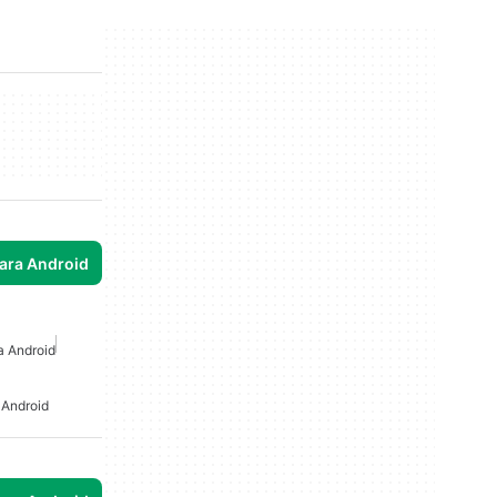
para Android
a Android
 Android