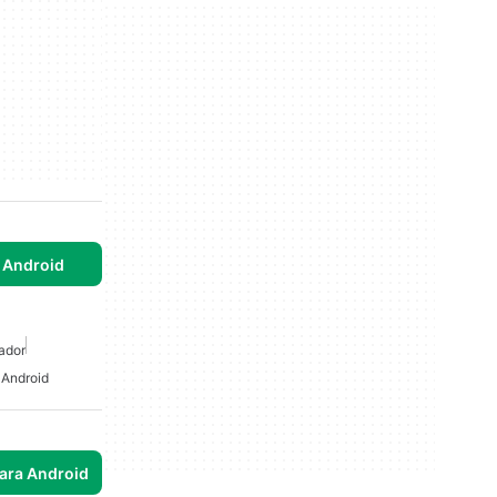
 Android
ador
 Android
para Android