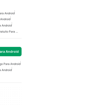
ara Android
 Android
a Android
Emulador De Microsoft Gratuito Para Android
para Android
go Para Android
a Android