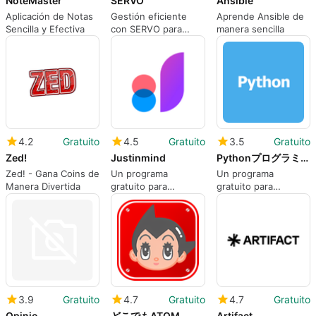
NoteMaster
SERVO
Ansible
Aplicación de Notas
Gestión eficiente
Aprende Ansible de
Sencilla y Efectiva
con SERVO para
manera sencilla
Android
4.2
Gratuito
4.5
Gratuito
3.5
Gratuito
Zed!
Justinmind
Pythonプログラミング入門 - パイソン学習アプリ
Zed! - Gana Coins de
Un programa
Un programa
Manera Divertida
gratuito para
gratuito para
Android, creado por
Android, de
Justinmind.
StudySwitch Inc.
3.9
Gratuito
4.7
Gratuito
4.7
Gratuito
Opinio
どこでもATOM
Artifact