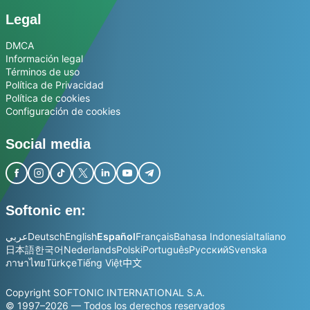
Legal
DMCA
Información legal
Términos de uso
Política de Privacidad
Política de cookies
Configuración de cookies
Social media
Softonic en:
عربي
Deutsch
English
Español
Français
Bahasa Indonesia
Italiano
日本語
한국어
Nederlands
Polski
Português
Русский
Svenska
ภาษาไทย
Türkçe
Tiếng Việt
中文
Copyright SOFTONIC INTERNATIONAL S.A.
© 1997–2026 — Todos los derechos reservados