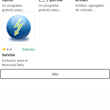
Un programa
Un programa
Artifact: agregador
gratuito para
gratuito para
de noticias
Android, de Opinio.
Android, de
personalizado por IA
Kodansha Ltd.
gratuito
4.4
Gratuito
SetVSel
Exclusivo para el
Motorola Defy
Más