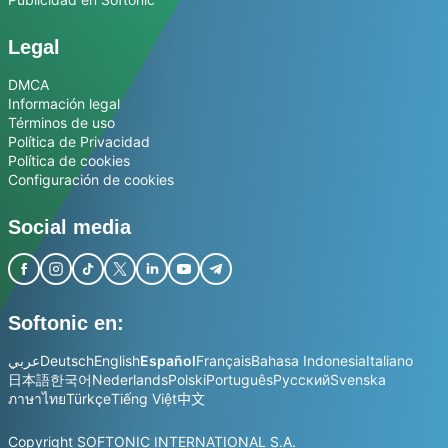
Legal
DMCA
Información legal
Términos de uso
Política de Privacidad
Política de cookies
Configuración de cookies
Social media
Softonic en:
عربي
Deutsch
English
Español
Français
Bahasa Indonesia
Italiano
日本語
한국어
Nederlands
Polski
Português
Русский
Svenska
ภาษาไทย
Türkçe
Tiếng Việt
中文
Copyright SOFTONIC INTERNATIONAL S.A.