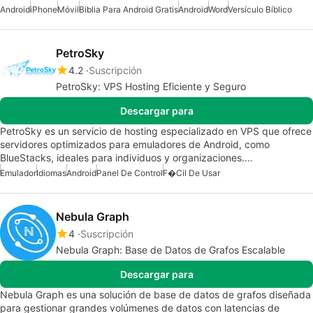
Android
iPhone
Móvil
Biblia Para Android Gratis
Android
Word
Versículo Bíblico
PetroSky
4.2
Suscripción
PetroSky: VPS Hosting Eficiente y Seguro
Descargar para
PetroSky es un servicio de hosting especializado en VPS que ofrece
servidores optimizados para emuladores de Android, como
BlueStacks, ideales para individuos y organizaciones.…
Emulador
Idiomas
Android
Panel De Control
F�cil De Usar
Nebula Graph
4
Suscripción
Nebula Graph: Base de Datos de Grafos Escalable
Descargar para
Nebula Graph es una solución de base de datos de grafos diseñada
para gestionar grandes volúmenes de datos con latencias de