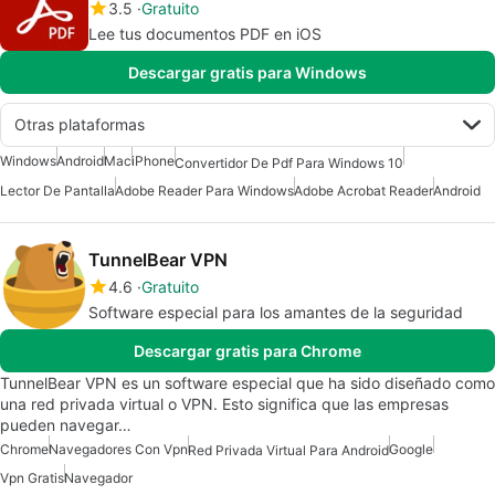
3.5
Gratuito
Lee tus documentos PDF en iOS
Descargar gratis para Windows
Otras plataformas
Windows
Android
Mac
iPhone
Convertidor De Pdf Para Windows 10
Lector De Pantalla
Adobe Reader Para Windows
Adobe Acrobat Reader
Android
TunnelBear VPN
4.6
Gratuito
Software especial para los amantes de la seguridad
Descargar gratis para Chrome
TunnelBear VPN es un software especial que ha sido diseñado como
una red privada virtual o VPN. Esto significa que las empresas
pueden navegar…
Chrome
Navegadores Con Vpn
Google
Red Privada Virtual Para Android
Vpn Gratis
Navegador