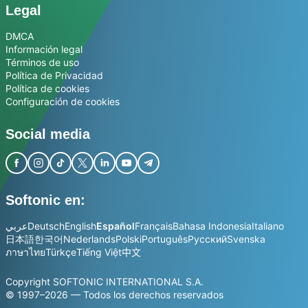
Legal
DMCA
Información legal
Términos de uso
Política de Privacidad
Política de cookies
Configuración de cookies
Social media
Softonic en:
عربي
Deutsch
English
Español
Français
Bahasa Indonesia
Italiano
日本語
한국어
Nederlands
Polski
Português
Русский
Svenska
ภาษาไทย
Türkçe
Tiếng Việt
中文
Copyright SOFTONIC INTERNATIONAL S.A.
© 1997–2026 — Todos los derechos reservados