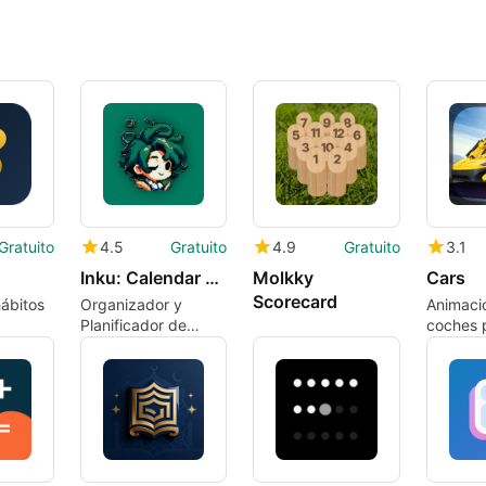
Gratuito
4.5
Gratuito
4.9
Gratuito
3.1
Inku: Calendar Planner AI
Molkky
Cars
Scorecard
hábitos
Organizador y
Animaci
Planificador de
coches 
Calendario Inku
disposit