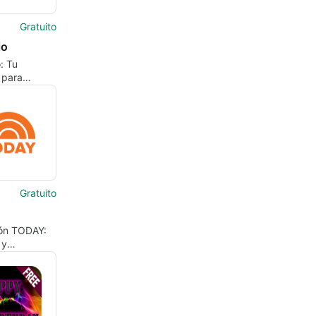
Gratuito
io
: Tu
 para
 fáciles
Gratuito
ión TODAY:
 y
imiento al