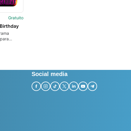
Gratuito
Birthday
rama
 para
 de Arissa
Social media