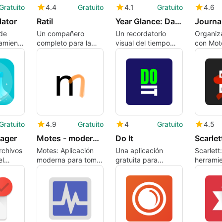
Gratuito
4.4
Gratuito
4.1
Gratuito
4.6
lator
Ratil
Year Glance: Days Count Visual
Journa
de
Un compañero
Un recordatorio
Organiza
amienta
completo para la
visual del tiempo
con Mot
práctica espiritual
que pasa
diaria
Gratuito
4.9
Gratuito
4
Gratuito
4.5
ager
Motes - modern notes
Do It
Scarlet
rchivos
Motes: Aplicación
Una aplicación
Scarlett
el
moderna para tomar
gratuita para
herrami
rpetas
notas
Android,
informes
desarrollada por
versátil
DIGO S.A.S..