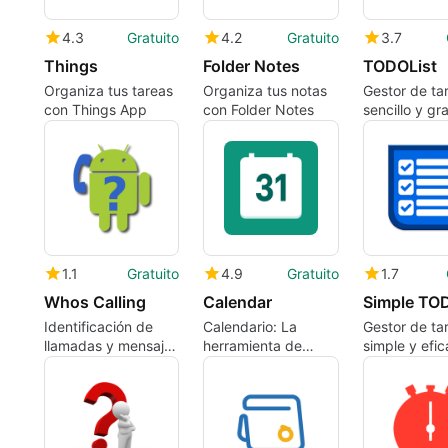
4.3
Gratuito
4.2
Gratuito
3.7
Things
Folder Notes
TODOList
Organiza tus tareas
Organiza tus notas
Gestor de ta
con Things App
con Folder Notes
sencillo y gra
1.1
Gratuito
4.9
Gratuito
1.7
Whos Calling
Calendar
Simple TO
Identificación de
Calendario: La
Gestor de ta
llamadas y mensajes
herramienta de
simple y efic
fácil
gestión diaria ideal