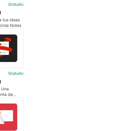
Gratuito
l
 tus ideas
orola Notes
Gratuito
t
: Una
enta de
 digitales