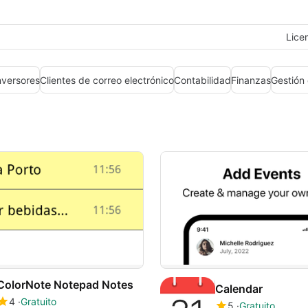
Lice
nversores
Clientes de correo electrónico
Contabilidad
Finanzas
Gestión
ColorNote Notepad Notes
Calendar
4
Gratuito
5
Gratuito