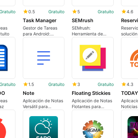
Gratuito
0.5
Gratuito
5
Gratuito
4.6
Task Manager
SEMrush
Reserv
reas
Gestor de Tareas
SEMrush:
Reservio
tuito
para Android:
Herramienta de
solución
Eficiencia y Control
Seguimiento de
reservas
Palabras Clave
Gratuito
1.5
Gratuito
3
Gratuito
4.3
DO
Note
Floating Stickies
TODAY
reas
Aplicación de Notas
Aplicación de Notas
Aplicac
az
Versátil para
Flotantes para
Noticias
Android
Android
Entreten
Instante