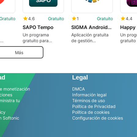
Gratuito
4.6
Gratuito
1
Gratuito
4.4
SAPO Tempo
SIGMA Android 1.0
Happy 
a
Un programa
Aplicación gratuita
Un prog
gratuito para
de gestión
gratuito
Mesut
Android, de MEO
empresarial.
Android,
.
Serviços de
Studio.
Más
Comunicações e
Multimédia S.A.
ad
Legal
e monetización
DMCA
ciones
Información legal
ministra tu
Términos de uso
Política de Privacidad
icy
Política de cookies
n Softonic
Configuración de cookies