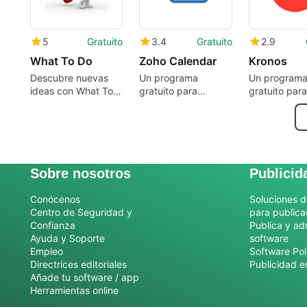
5
Gratuito
3.4
Gratuito
2.9
What To Do
Zoho Calendar
Kronos
Descubre nuevas
Un programa
Un program
ideas con What To
gratuito para
gratuito para
Do
Android, de Zoho
Android, de 
Corporation.
Cemil ASLAN
Sobre nosotros
Publicid
Conócenos
Soluciones d
Centro de Seguridad y
para publica
Confianza
Publica y ad
Ayuda y Soporte
software
Empleo
Software Pol
Directrices editoriales
Publicidad e
Añade tu software / app
Herramientas online