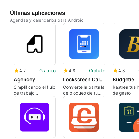
Últimas aplicaciones
Agendas y calendarios para Android
4.7
Gratuito
4.8
Gratuito
4.8
Agendey
Lockscreen Calendar Maker
Budgetie
Simplificando el flujo
Convierte la pantalla
Rastrea tus 
de trabajo
de bloqueo de tu
de gasto
empresarial para
Android en un
proveedores de
horario visible
servicios a pequeña
escala