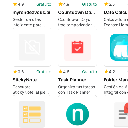
4.9
Gratuito
4.9
Gratuito
2.5
myrendezvous.ai
Countdown Days - App &amp; Widget
Date Calcu
Gestor de citas
Countdown Days
Calculadora 
inteligente para
trae temporizadores
Fechas: Herr
profesionales
visibles en la
Útil y Eficaz
pantalla de inicio
para usuarios de
Android
3.6
Gratuito
4.6
Gratuito
4.2
StickyNote
Task Planner
Folder Man
Descubre
Organiza tus tareas
Gestión de A
StickyNote: El juego
con Task Planner
Integral con 
de rasgar notas
Gestor de Ca