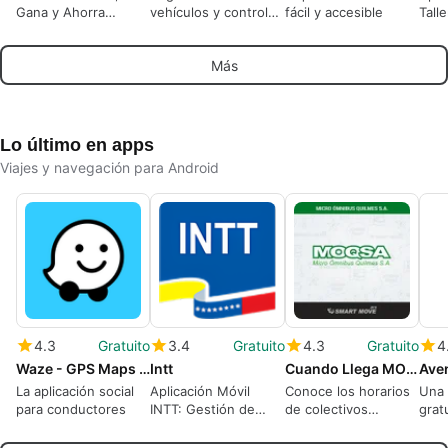
Gana y Ahorra
vehículos y control
fácil y accesible
Tall
recompensas
de flotas para
Diag
conduciendo de
empresas y
Auto
Más
forma segura con
propietarios
tokens
indonesios
Lo último en apps
Viajes y navegación para Android
4.3
Gratuito
3.4
Gratuito
4.3
Gratuito
4
Waze - GPS Maps Traffic Alerts Live Navigation
Intt
Cuando Llega MOQSA
Ave
La aplicación social
Aplicación Móvil
Conoce los horarios
Una 
para conductores
INTT: Gestión de
de colectivos
grat
Transporte
fácilmente
Andr
Syst