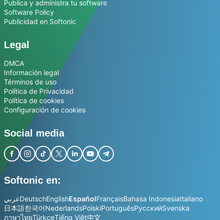
Publica y administra tu software
Software Policy
Publicidad en Softonic
Legal
DMCA
Información legal
Términos de uso
Política de Privacidad
Política de cookies
Configuración de cookies
Social media
Softonic en:
عربي
Deutsch
English
Español
Français
Bahasa Indonesia
Italiano
日本語
한국어
Nederlands
Polski
Português
Русский
Svenska
ภาษาไทย
Türkçe
Tiếng Việt
中文