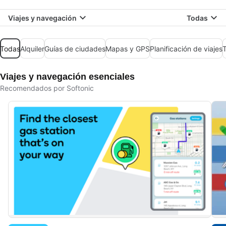
Viajes y navegación
Todas
Todas
Alquiler
Guías de ciudades
Mapas y GPS
Planificación de viajes
T
Viajes y navegación esenciales
Recomendados por Softonic