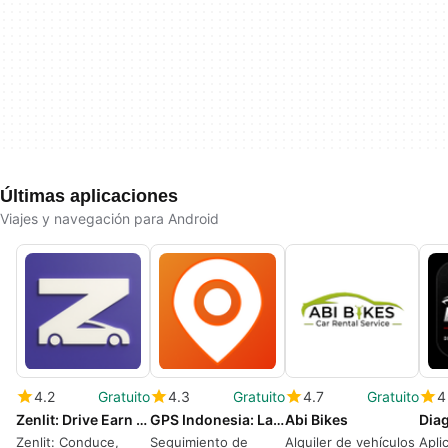
Últimas aplicaciones
Viajes y navegación para Android
4.2
Gratuito
4.3
Gratuito
4.7
Gratuito
4
Zenlit: Drive Earn and Save
GPS Indonesia: Lacak Kendaraan
Abi Bikes
Diag
Zenlit: Conduce,
Seguimiento de
Alquiler de vehículos
Apli