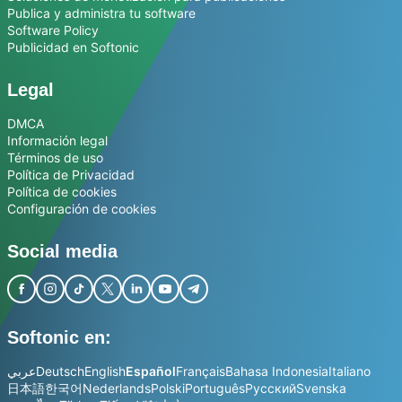
Publica y administra tu software
Software Policy
Publicidad en Softonic
Legal
DMCA
Información legal
Términos de uso
Política de Privacidad
Política de cookies
Configuración de cookies
Social media
Softonic en:
عربي
Deutsch
English
Español
Français
Bahasa Indonesia
Italiano
日本語
한국어
Nederlands
Polski
Português
Русский
Svenska