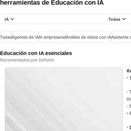
herramientas de Educación con IA
IA
Todas
Todas
Agentes de IA
AI empresarial
Análisis de datos con IA
Asistente 
Educación con IA esenciales
Recomendados por Softonic