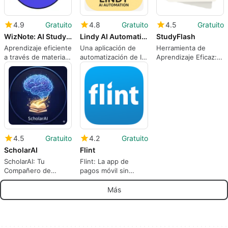
4.9
Gratuito
4.8
Gratuito
4.5
Gratuito
WizNote: AI Study Guide
Lindy AI Automation Guidance
StudyFlash
Aprendizaje eficiente
Una aplicación de
Herramienta de
a través de material
automatización de IA
Aprendizaje Eficaz:
de estudio
gratuita
StudyFlash
automatizado
4.5
Gratuito
4.2
Gratuito
ScholarAI
Flint
ScholarAI: Tu
Flint: La app de
Compañero de
pagos móvil sin
Estudio Inteligente
dongle
Más