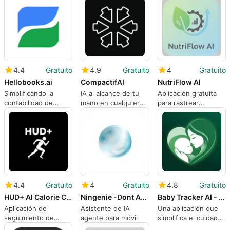
para Android
4.4
Gratuito
4.9
Gratuito
4
Gratuito
Hellobooks.ai
CompactifAI
NutriFlow AI
Simplificando la
IA al alcance de tu
Aplicación gratuita
contabilidad de
mano en cualquier
para rastrear
pequeñas empresas
lugar y gratis
macronutrientes
con inteligencia
artificial generativa
inteligente
4.4
Gratuito
4
Gratuito
4.8
Gratuito
HUD+ AI Calorie Counter
Ningenie -Dont Ask Just Task
Baby Tracker AI - MyBaby
Aplicación de
Asistente de IA
Una aplicación que
seguimiento de
agente para móvil
simplifica el cuidado
ingesta de calorías
diario del bebé