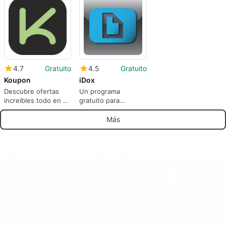
utilizando IA
4.7
Gratuito
4.5
Gratuito
Koupon
iDox
Descubre ofertas
Un programa
increíbles todo en un
gratuito para
solo lugar
Android, de ScyMed
Inc..
Más