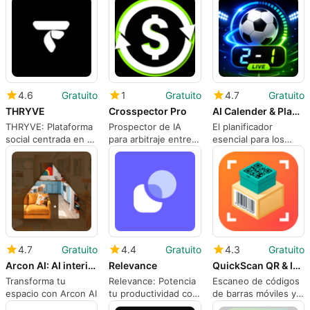
4.6
Gratuito
1
Gratuito
4.7
Gratuito
THRYVE
Crosspector Pro
AI Calender & Planner
THRYVE: Plataforma
Prospector de IA
El planificador
social centrada en el
para arbitraje entre
esencial para los
ciclismo para salidas
mercados
aficionados al fútbol
grupales
coordinadas
4.7
Gratuito
4.4
Gratuito
4.3
Gratuito
Arcon AI: AI interior design
Relevance
QuickScan QR & Inventory
Transforma tu
Relevance: Potencia
Escaneo de códigos
espacio con Arcon AI
tu productividad con
de barras móviles y
IA
gestión de inventario