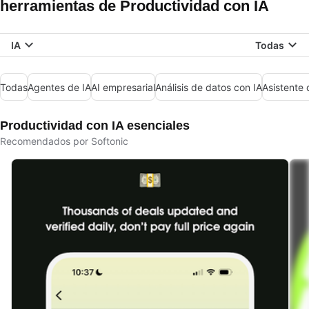
herramientas de Productividad con IA
IA
Todas
Todas
Agentes de IA
AI empresarial
Análisis de datos con IA
Asistente 
Productividad con IA esenciales
Recomendados por Softonic