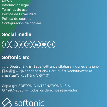
DMCA
Información legal
Términos de uso
Política de Privacidad
Política de cookies
Configuración de cookies
Social media
Softonic en:
عربي
Deutsch
English
Español
Français
Bahasa Indonesia
Italiano
日本語
한국어
Nederlands
Polski
Português
Русский
Svenska
ภาษาไทย
Türkçe
Tiếng Việt
中文
Copyright SOFTONIC INTERNATIONAL S.A.
© 1997–2026 — Todos los derechos reservados