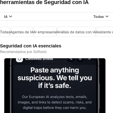
herramientas de Seguridad con IA
IA
Todas
Todas
Agentes de IA
AI empresarial
Análisis de datos con IA
Asistente 
Seguridad con IA esenciales
Recomendados por Softonic