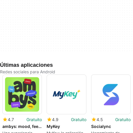
Últimas aplicaciones
Redes sociales para Android
4.7
Gratuito
4.9
Gratuito
4.5
Gratuito
ambys: mood, feelings, ur ppl
MyKey
Socialync
Una experiencia
MyKey: la aplicación
Herramienta de