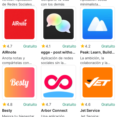
de Redes Sociales
con los demás
minimalista
para Android
impulsada por la
nostalgia para
mensajería basada
en perfiles
4.7
Gratuito
4.1
Gratuito
4.2
Gratuito
AIRnote
egge - post without pressure
Peak: Learn, Build & Team Up
Anota notas y
Aplicación de redes
La ambición, la
compártelas con
sociales sin la
colaboración y la
otros
presión
creatividad digital te
esperan
4.8
Gratuito
4.7
Gratuito
4.6
Gratuito
Besty
Arbor Connect
Jet Service
Mejora tu bienestar
Una aplicación
Jet Service: