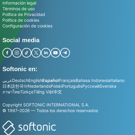
Información legal
Términos de uso
Política de Privacidad
Política de cookies
Configuración de cookies
Social media
Softonic en:
عربي
Deutsch
English
Español
Français
Bahasa Indonesia
Italiano
日本語
한국어
Nederlands
Polski
Português
Русский
Svenska
ภาษาไทย
Türkçe
Tiếng Việt
中文
Copyright SOFTONIC INTERNATIONAL S.A.
© 1997–2026 — Todos los derechos reservados