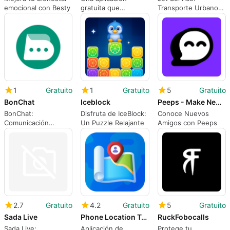
emocional con Besty
gratuita que
Transporte Urbano
fortalece la
Eficiente en
comunicación
Venezuela
1
Gratuito
1
Gratuito
5
Gratuito
BonChat
Iceblock
Peeps - Make New Friends
BonChat:
Disfruta de IceBlock:
Conoce Nuevos
Comunicación
Un Puzzle Relajante
Amigos con Peeps
Segura y Privada
2.7
Gratuito
4.2
Gratuito
5
Gratuito
Sada Live
Phone Location Tracker
RuckFobocalls
Sada Live:
Aplicación de
Protege tu