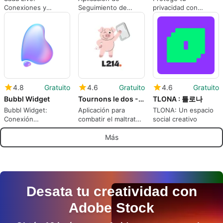
Conexiones y
Seguimiento de
privacidad con
Diversión en Línea
Ubicación Móvil
RuckFobocalls
4.8
Gratuito
4.6
Gratuito
4.6
Gratuito
Bubbl Widget
Tournons le dos - L214
TLONA : 틀로나
Bubbl Widget:
Aplicación para
TLONA: Un espacio
Conexión
combatir el maltrato
social creativo
Instantánea en Tu
animal
Pantalla
Más
Desata tu creatividad con
Adobe Stock