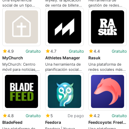
social de un tipo
de venta de billetes
gestión de redes
diferente
móviles y tarifas
sociales agregada
basadas en cuentas
de IndyGo
4.9
Gratuito
4.7
Gratuito
4.4
Gratuito
MyChurch
Athletes Manager
Rasuk
MyChurch: Centro
Una herramienta de
Una plataforma de
móvil para noticias,
planificación social
redes sociales más
eventos y contacto
sencilla para atletas
interactiva
de la congregación
4.8
Gratuito
5
De pago
4.2
Gratuito
BladeFeed
Feedora
Feedcoyote: Freelance & Earn
Una plataforma de
Feedora | Nueva
Una plataforma