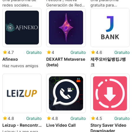
redes sociales
Generación de Red
gratuita para
gratuita para la
Social
freelancers
comunidad de
patinaje en línea
4.7
Gratuito
4
Gratuito
4.6
Gratuito
Afinexo
DEXART Metaverse
제주모바일뱅킹J뱅
(beta)
크
Haz nuevos amigos
4.8
Gratuito
4.8
Gratuito
4.5
Gratuito
Leizup - Rencontres amicales
Live Video Call
Story Saver Video
Downloader
Leizup: La app para