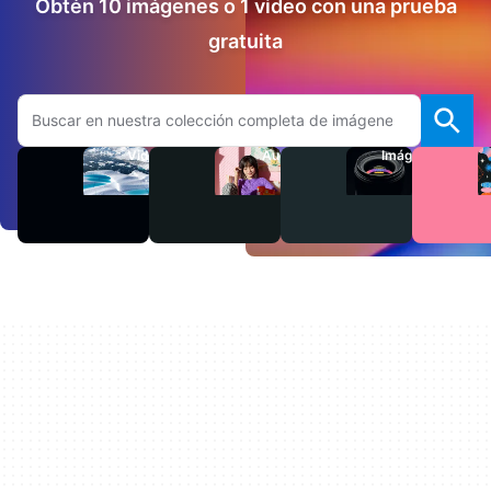
Obtén 10 imágenes o 1 video con una prueba
gratuita
Buscar en el sitio web de Adobe.com
Videos
Audio
Imágenes