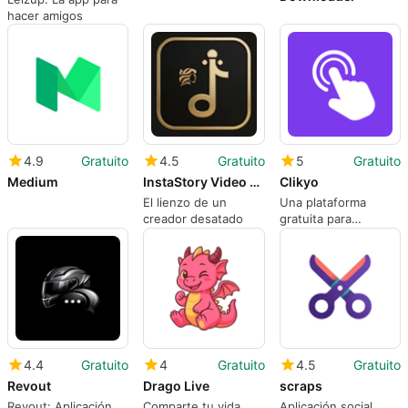
hacer amigos
4.9
Gratuito
4.5
Gratuito
5
Gratuito
Medium
InstaStory Video Reels Maker
Clikyo
El lienzo de un
Una plataforma
creador desatado
gratuita para
creadores y
emprendedores
4.4
Gratuito
4
Gratuito
4.5
Gratuito
Revout
Drago Live
scraps
Revout: Aplicación
Comparte tu vida
Aplicación social