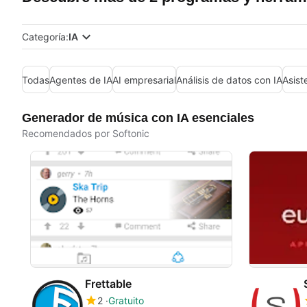
Categoría:
IA
Todas
Agentes de IA
AI empresarial
Análisis de datos con IA
Asist
Generador de música con IA esenciales
Recomendados por Softonic
Frettable
2
Gratuito