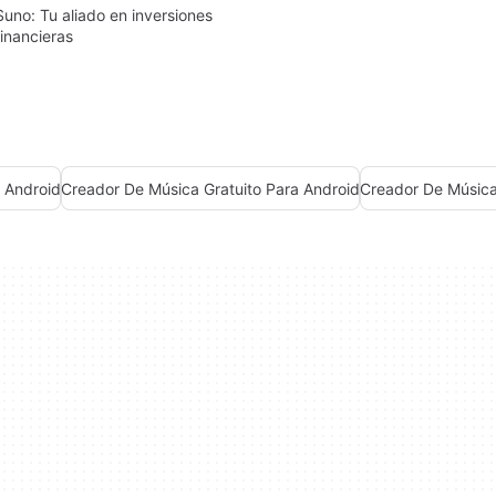
Suno: Tu aliado en inversiones
financieras
a Android
Creador De Música Gratuito Para Android
Creador De Música