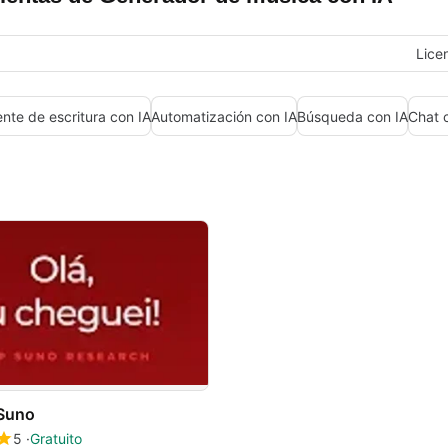
Lice
ente de escritura con IA
Automatización con IA
Búsqueda con IA
Chat 
Suno
5
Gratuito