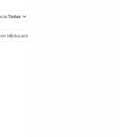
ncia:
Todas
con IA
Educación con IA
Finanzas con IA
Generador de imágenes con I