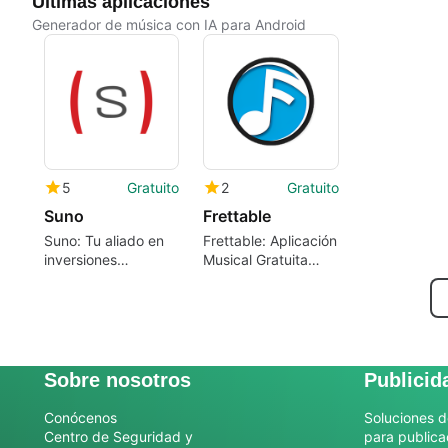
Últimas aplicaciones
Generador de música con IA para Android
5
Gratuito
2
Gratuito
Suno
Frettable
Suno: Tu aliado en
Frettable: Aplicación
inversiones
Musical Gratuita
financieras
para Android
Sobre nosotros
Publicid
Conócenos
Soluciones d
Centro de Seguridad y
para publica