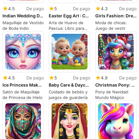
4.5
De pago
5
De pago
4.3
De pago
Indian Wedding DressUp Makeup
Easter Egg Art : Coloring Book
Girls Fashion: Dress Up Game
Maquillaje de Vestido
Arte de Huevo de
Moda de chicas:
de Boda Indio
Pascua: Libro para
Juego de vestir
Colorear
4.5
De pago
5
De pago
4.9
De pago
Ice Princess Makeover Salon
Baby Care & Daycare Games
Christmas Pony: Magic World
Salón de Maquillaje
Cuidado de bebés y
Pony de Navidad:
de Princesa de Hielo
juegos de guardería
Mundo Mágico