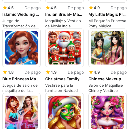
4.5
De pago
4.5
De pago
4.9
De pago
Islamic Wedding Makeover Game
Indian Bridal- Makeup &DressUp
My Little Magic Princess Pony
Juego de
Maquillaje y Vestido
Mi Pequeña Princesa
Transformación de
de Novia India
Pony Mágica
Boda Islámica
4.8
De pago
4.9
De pago
4.9
De pago
Blue Princess Makeup Salon Games For Girls.
Christmas Family Dress Up
Chinese Makeup Salon & DressUp
Juegos de salón de
Vestirse para la
Salón de Maquillaje
maquillaje de la
familia en Navidad
Chino y Vestirse
princesa azul para
chicas