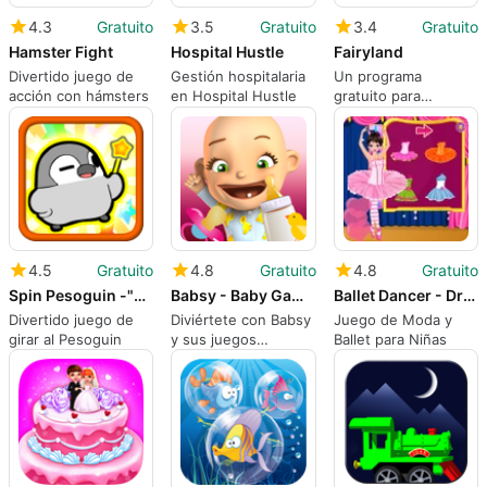
4.3
Gratuito
3.5
Gratuito
3.4
Gratuito
Hamster Fight
Hospital Hustle
Fairyland
Divertido juego de
Gestión hospitalaria
Un programa
acción con hámsters
en Hospital Hustle
gratuito para
Android, de Lapton
Trendy.
4.5
Gratuito
4.8
Gratuito
4.8
Gratuito
Spin Pesoguin -"Spin Penguin"
Babsy - Baby Games: Kid Games
Ballet Dancer - Dress Up Game
Divertido juego de
Diviértete con Babsy
Juego de Moda y
girar al Pesoguin
y sus juegos
Ballet para Niñas
educativos