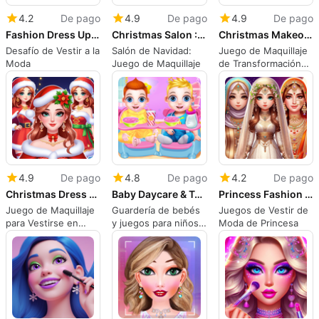
4.2
De pago
4.9
De pago
4.9
De pago
Fashion Dress Up Challenge
Christmas Salon : MakeUp Game
Christmas Makeover Makeup Game
Desafío de Vestir a la
Salón de Navidad:
Juego de Maquillaje
Moda
Juego de Maquillaje
de Transformación
Navideña
4.9
De pago
4.8
De pago
4.2
De pago
Christmas Dress Up Makeup Game
Baby Daycare & Toddler Games
Princess Fashion DressUp Games
Juego de Maquillaje
Guardería de bebés
Juegos de Vestir de
para Vestirse en
y juegos para niños
Moda de Princesa
Navidad
pequeños