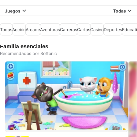
Juegos
Todas
Todas
Acción
Arcade
Aventuras
Carreras
Cartas
Casino
Deportes
Educat
Familia esenciales
Recomendados por Softonic