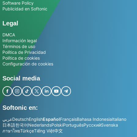
Software Policy
Publicidad en Softonic
Legal
DMCA
Información legal
Términos de uso
Política de Privacidad
Política de cookies
Configuración de cookies
Social media
Softonic en:
عربي
Deutsch
English
Español
Français
Bahasa Indonesia
Italiano
日本語
한국어
Nederlands
Polski
Português
Русский
Svenska
ภาษาไทย
Türkçe
Tiếng Việt
中文