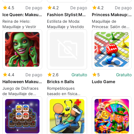
4.5
De pago
4.2
De pago
4.2
De pago
Ice Queen: Makeup & Dress Up
Fashion Stylist:Makeup & Dress
Princess Makeup: Wedding Salon
Reina de Hielo:
Estilista de Moda:
Maquillaje de
Maquillaje y Vestir
Maquillaje y Vestido
Princesa: Salón de
Bodas
4.4
De pago
2.6
Gratuito
5
Gratuito
Halloween Makeup Dress Up Game
Bricks n Balls
Ludo Game
Juego de Disfraces
Rompebloques
de Maquillaje de
basado en física
Halloween
relajante con
progresión a largo
plazo