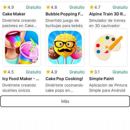
4.9
Gratuito
4.8
Gratuito
4.7
Gratuito
Cake Maker
Bubble Popping For Babies FREE
Alpine Train 3D Rail Simulator
Diviértete creando
Divertido juego de
Simulador de trenes
pasteles en Cake
burbujas para bebés
en 3D cautivador
Maker
4.5
Gratuito
4.9
Gratuito
3.1
Gratuito
Icy Food Maker - Frozen Slushy
Cake Pop Cooking!
Simple Paint
Diviértete creando
Diviértete cocinando
Aplicación de Pintura
slushies únicos
cake pops en
Simple para Android
Android
Más