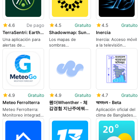
4.6
De pago
4.5
Gratuito
4.5
Gratuito
TerraSentri: Earthquake Alerts
Shadowmap: Sunlight Shade
Inercia
Una aplicación para
Los mapas de
Inercia: Acceso móvil
alertas de
sombras
a la televisión
terremotos
representan el sol y
nacional para
localizadas en
la sombra en todo el
espectadores de
tiempo real
mundo para una
Android
planificación práctica
4.9
Gratuito
4.9
Gratuito
4.7
Gratuito
Meteo Ferrolterra
웬더Whenther - 체
আবহওয - Beta
감경험 지난주에뭐입
Meteo Ferrolterra:
Aplicación oficial del
었지
Monitoreo integrado
clima de Bangladesh
del clima, marítimo y
para pronósticos y
sísmico
advertencias
centrados en la
localidad