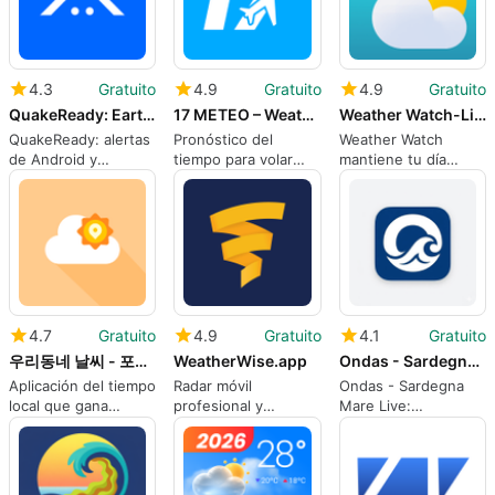
4.3
Gratuito
4.9
Gratuito
4.9
Gratuito
QuakeReady: Earthquake Alerts
17 METEO – Weather for Drones
Weather Watch-Live Forecast
QuakeReady: alertas
Pronóstico del
Weather Watch
de Android y
tiempo para volar
mantiene tu día
preparación para
drones
alineado con los
terremotos en el
cielos locales
hogar
cambiantes
4.7
Gratuito
4.9
Gratuito
4.1
Gratuito
우리동네 날씨 - 포인트베리 포인트 적립 앱
WeatherWise.app
Ondas - Sardegna Mare Live
Aplicación del tiempo
Radar móvil
Ondas - Sardegna
local que gana
profesional y
Mare Live:
recompensas
seguimiento de
Monitoreo del Mar
Pointberry todos los
tormentas para
en Tiempo Real para
días
entusiastas del clima
Cerdeña