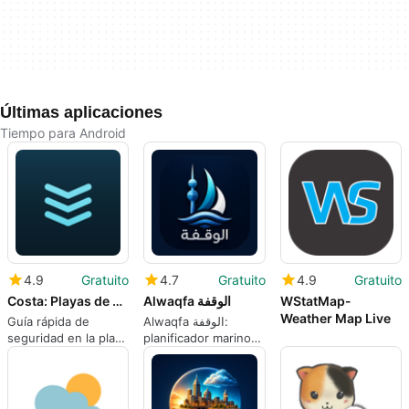
Últimas aplicaciones
Tiempo para Android
4.9
Gratuito
4.7
Gratuito
4.9
Gratuito
Costa: Playas de Puerto Rico
Alwaqfa الوقفة
WStatMap-
Weather Map Live
Guía rápida de
Alwaqfa الوقفة:
seguridad en la playa
planificador marino
para la costa de
de Kuwait con
Puerto Rico
temporización de
agua muerta