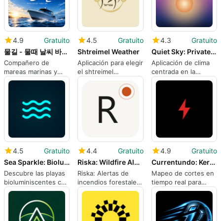
4.9
Gratuito
4.5
Gratuito
4.3
Gratuito
물길 - 물때 날씨 바다낚시 해도 보팅
Shtreimel Weather
Quiet Sky: Private Weather
Compañero de
Aplicación para elegir
Aplicación de clima
mareas marinas y
el shtreimel
centrada en la
clima para
adecuado
privacidad para
pescadores y
Android
navegantes
coreanos
4.5
Gratuito
4.4
Gratuito
4.9
Gratuito
Sea Sparkle: Bioluminescence
Riska: Wildfire Alerts
Currentundo: Kerala Power Map
Descubre las playas
Riska: Alertas de
Mapeo de cortes en
bioluminiscentes con
incendios forestales
tiempo real para
Sea Sparkle
mantiene a los
residentes y
locales informados
pequeñas empresas
con advertencias
de Kerala
personalizadas