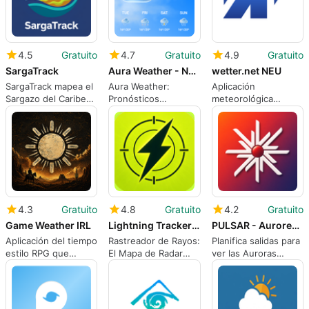
4.5
Gratuito
4.7
Gratuito
4.9
Gratuito
SargaTrack
Aura Weather - Nowcast Radar
wetter.net NEU
SargaTrack mapea el
Aura Weather:
Aplicación
Sargazo del Caribe
Pronósticos
meteorológica
para la planificación
hiperlocales y radar
práctica y centrada
de playas
de alta definición
en la localidad para
regiones de habla
alemana
4.3
Gratuito
4.8
Gratuito
4.2
Gratuito
Game Weather IRL
Lightning Tracker Radar Map
PULSAR - Aurores boréales
Aplicación del tiempo
Rastreador de Rayos:
Planifica salidas para
estilo RPG que
El Mapa de Radar
ver las Auroras
convierte
mantiene a los
Boreales con
pronósticos en un
usuarios al aire libre
pronósticos de
HUD de juego
informados sobre los
auroras en tiempo
rayos
real