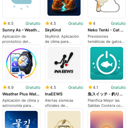
4.5
Gratuito
4.5
Gratuito
4
Gratuito
Sunny As – Weather & Radar
SkyKind
Neko Tenki - Cat Meow Forecast
Aplicación de
SkyKind: Aplicación
Previsiones
pronóstico del
de clima para
temáticas de gatos
tiempo y radar en
Android impulsada
juguetones para una
tiempo real
por el estado de
planificación diaria
ánimo con fondo de
práctica
pantalla en vivo y
sugerencias
4.9
Gratuito
4.5
Gratuito
4.1
Gratuito
Weather Plus Watch Faces
InaEEWS
魚スイッチ - 釣り予報釣行プラン
Aplicación de clima y
Alertas sísmicas
Planifica Mejor las
astronomía para
oficiales de
Salidas Costera con
Wear OS
Indonesia con
Pronósticos y
cuenta regresiva en
Registros de 魚スイ
vivo y estimaciones
ッチ
de impacto