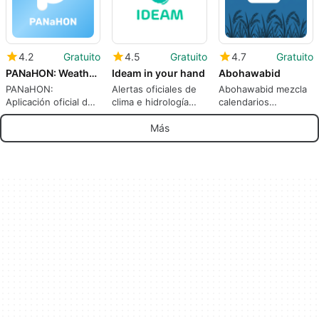
4.2
Gratuito
4.5
Gratuito
4.7
Gratuito
PANaHON: Weather App
Ideam in your hand
Abohawabid
PANaHON:
Alertas oficiales de
Abohawabid mezcla
Aplicación oficial de
clima e hidrología
calendarios
alertas
colombianas en
estacionales árabes
meteorológicas y de
Android
con el clima del
Más
emergencia de
Golfo
Filipinas