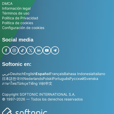
DMCA
Información legal
Términos de uso
Política de Privacidad
Política de cookies
Configuración de cookies
Social media
Softonic en:
عربي
Deutsch
English
Español
Français
Bahasa Indonesia
Italiano
日本語
한국어
Nederlands
Polski
Português
Русский
Svenska
ภาษาไทย
Türkçe
Tiếng Việt
中文
Copyright SOFTONIC INTERNATIONAL S.A.
© 1997–2026 — Todos los derechos reservados