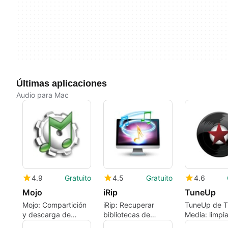
Últimas aplicaciones
Audio para Mac
4.9
Gratuito
4.5
Gratuito
4.6
Mojo
iRip
TuneUp
Mojo: Compartición
iRip: Recuperar
TuneUp de 
y descarga de
bibliotecas de
Media: limpi
biblioteca de iTunes
medios de Mac
biblioteca mu