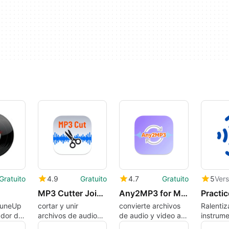
Gratuito
4.9
Gratuito
4.7
Gratuito
5
MP3 Cutter Joiner for Mac
Any2MP3 for Mac
Practi
TuneUp
cortar y unir
convierte archivos
Ralentiz
ador de
archivos de audio
de audio y video a
instrume
sical
en Mac de manera
formato mp3
crea buc