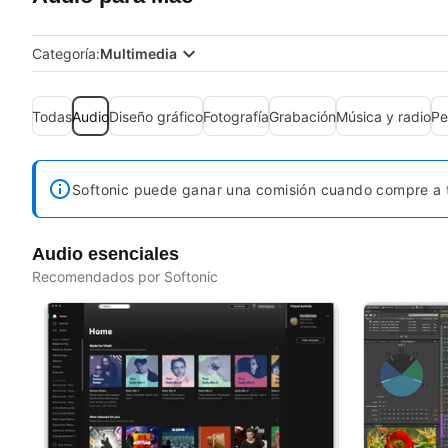
Categoría:
Multimedia
Todas
Audio
Diseño gráfico
Fotografía
Grabación
Música y radio
Pe
Softonic puede ganar una comisión cuando compre a t
Audio esenciales
Recomendados por Softonic