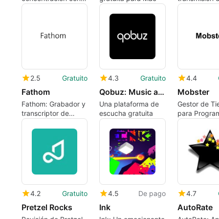
Brain.fm para Mac
música comp
Mac
2.5
Gratuito
4.3
Gratuito
4.4
Fathom
Qobuz: Music and publishing
Mobster
Fathom: Grabador y
Una plataforma de
Gestor de T
transcriptor de
escucha gratuita
para Progra
videoconferencias
Colaborativa
4.2
Gratuito
4.5
De pago
4.7
Pretzel Rocks
Ink
AutoRate