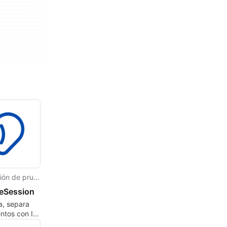
Versión de prueba
ceSession
a, separa
ntos con IA,
les,