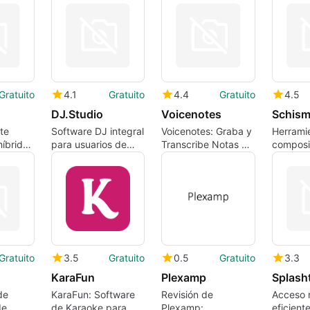
iTunes
fácil, rápida y sin
fácilmente en mac
transpon
pérdidas
letras
Gratuito
4.1
Gratuito
4.4
Gratuito
4.5
DJ.Studio
Voicenotes
Schism
te
Software DJ integral
Voicenotes: Graba y
Herrami
híbrido
para usuarios de
Transcribe Notas de
composi
Mac
Voz
retro
Gratuito
3.5
Gratuito
0.5
Gratuito
3.3
KaraFun
Plexamp
de
KaraFun: Software
Revisión de
Acceso 
de
de Karaoke para
Plexamp:
eficient