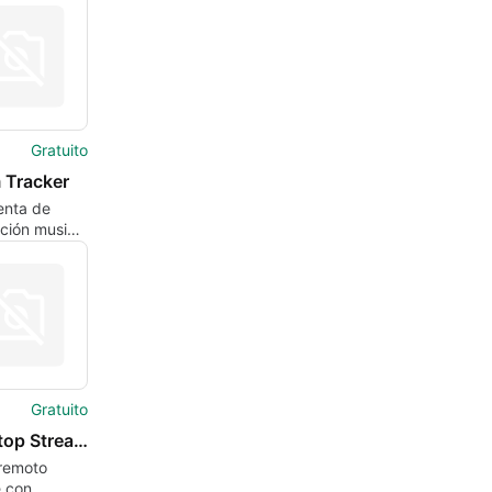
e y sigue
Gratuito
 Tracker
enta de
ción musical
Gratuito
Splashtop Streamer
remoto
e con