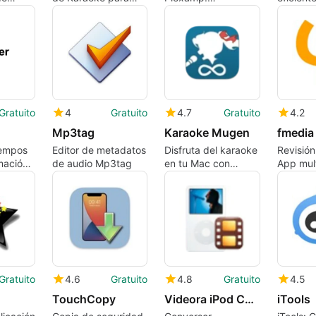
leta en
Mac
Reproductor Musical
Splasht
Visual
Gratuito
4
Gratuito
4.7
Gratuito
4.2
Mp3tag
Karaoke Mugen
fmedia
iempos
Editor de metadatos
Disfruta del karaoke
Revisión
mación
de audio Mp3tag
en tu Mac con
App mul
Karaoke Mugen
gratuita
Gratuito
4.6
Gratuito
4.8
Gratuito
4.5
TouchCopy
Videora iPod Converter
iTools