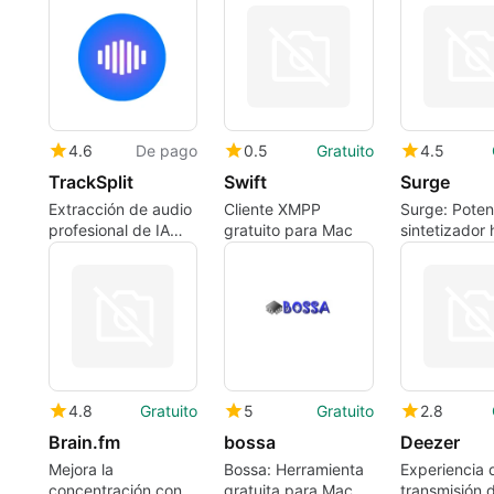
remota para Mac
desde iPod y
enfocado en 
dispositivos iOS
4.6
De pago
0.5
Gratuito
4.5
TrackSplit
Swift
Surge
Extracción de audio
Cliente XMPP
Surge: Poten
profesional de IA
gratuito para Mac
sintetizador 
para músicos y
para Mac
productores
4.8
Gratuito
5
Gratuito
2.8
Brain.fm
bossa
Deezer
Mejora la
Bossa: Herramienta
Experiencia 
concentración con
gratuita para Mac
transmisión 