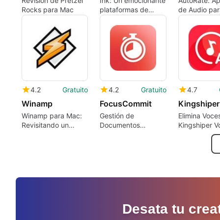
Revisión de Pretzel
Ink: Un emocionante
AutoRate: Ap
Rocks para Mac
plataformas de
de Audio pa
acción
4.2
Gratuito
4.2
Gratuito
4.7
Winamp
FocusCommit
Winamp para Mac:
Gestión de
Elimina Voce
Revisitando un
Documentos
Kingshiper V
Clásico Multimedia
Eficiente en Mac
Remover
Desata tu crea