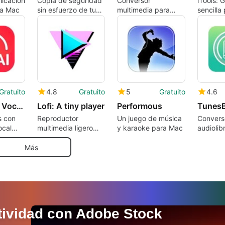
licación
Copia de seguridad
Conversor
iTools: 
ra Mac
sin esfuerzo de tu
multimedia para
sencilla
contenido de iPod e
dispositivos Apple
disposit
iPhone
Gratuito
4.8
Gratuito
5
Gratuito
4.6
Kingshiper Vocal Remover
Lofi: A tiny player
Performous
s con
Reproductor
Un juego de música
Convers
ocal
multimedia ligero
y karaoke para Mac
audiolib
para Mac
y rápido
Más
tividad con Adobe Stock