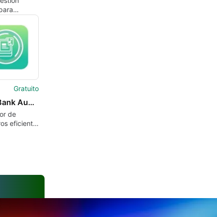
Gestión
 para
ivos iOS
Gratuito
TunesBank Audible Converter
or de
ros eficiente