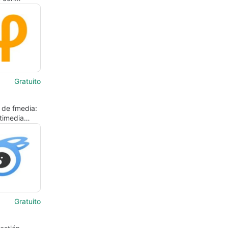
op Streamer
Gratuito
 de fmedia:
timedia
 para Mac
Gratuito