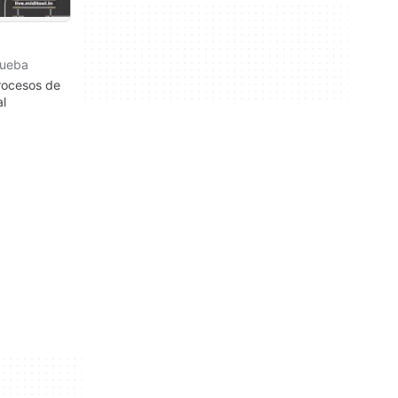
rueba
procesos de
al