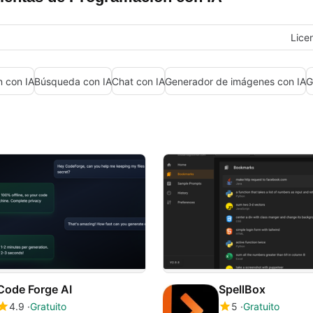
Lice
n con IA
Búsqueda con IA
Chat con IA
Generador de imágenes con IA
G
Code Forge AI
SpellBox
4.9
Gratuito
5
Gratuito