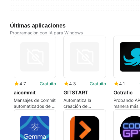
Últimas aplicaciones
Programación con IA para Windows
4.7
Gratuito
4.3
Gratuito
4.1
aicommit
GITSTART
Octrafic
Mensajes de commit
Automatiza la
Probando API
automatizados de IA
creación de
manera más
para Git en la
repositorios en
inteligente
terminal
GitHub