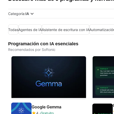
Categoría:
IA
Todas
Agentes de IA
Asistente de escritura con IA
Automatizació
Programación con IA esenciales
Recomendados por Softonic
Google Gemma
4
Gratuito