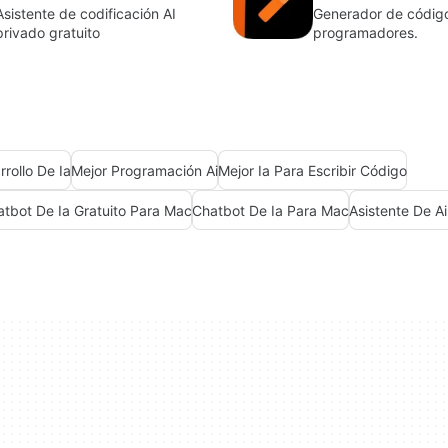
Asistente de codificación AI
Generador de códig
privado gratuito
programadores.
rollo De Ia
Mejor Programación Ai
Mejor Ia Para Escribir Código
tbot De Ia Gratuito Para Mac
Chatbot De Ia Para Mac
Asistente De A