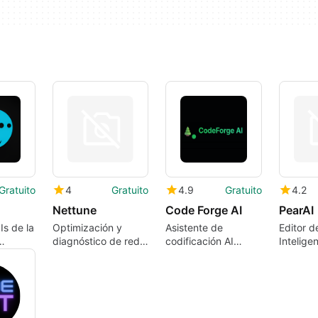
Gratuito
4
Gratuito
4.9
Gratuito
4.2
Nettune
Code Forge AI
PearAI
s de la
Optimización y
Asistente de
Editor d
diagnóstico de red
codificación AI
Intelige
con Nettune
privado gratuito
Proyect