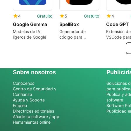
4
Gratuito
5
Gratuito
4
Google Gemma
SpellBox
Code GPT
Modelos de IA
Generador de
Extensión de
ligeros de Google
código para
VSCode par
programadores.
asistencia d
codificación 
Sobre nosotros
Publicid
Conócenos
Soluciones d
Centro de Seguridad y
para publica
Confianza
Publica y ad
Ayuda y Soporte
software
Empleo
Software Pol
Directrices editoriales
Publicidad e
Añade tu software / app
Herramientas online