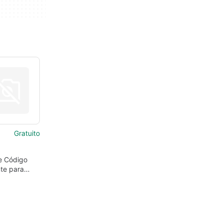
Gratuito
e Código
nte para
os