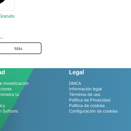
Gratuito
a
e
de IA.
Más
ad
Legal
e monetización
DMCA
ciones
Información legal
ministra tu
Términos de uso
Política de Privacidad
icy
Política de cookies
n Softonic
Configuración de cookies