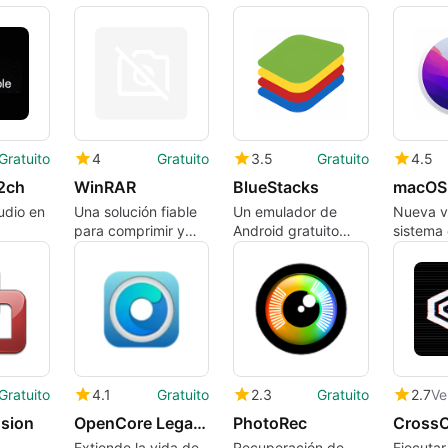
Gratuito
4
Gratuito
3.5
Gratuito
4.5
2ch
WinRAR
BlueStacks
macOS
udio en
Una solución fiable
Un emulador de
Nueva v
para comprimir y
Android gratuito
sistema 
ch
descomprimir
para jugar a juegos
macOS 
archivos
Gratuito
4.1
Gratuito
2.3
Gratuito
2.7
sion
OpenCore Legacy Patcher
PhotoRec
CrossO
Extiende la vida de
Recuperación de
Ejecutar