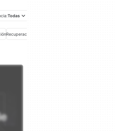
ncia:
Todas
ión
Recuperación de datos
Relojes y alarmas
Teclados