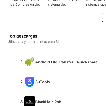
de Compresión de
sistema de
sistemas ope
Archivos para Mac
vigilancia
en tu Mac
Top descargas
Utilidades y herramientas para Mac
Android File Transfer - Quickshare
3uTools
BlackHole 2ch