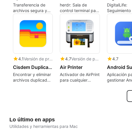
Transferencia de
herdr: Sala de
DigitalLife:
archivos segura y
control terminal para
Seguimiento
eficiente
gestionar múltiples
actividad loc
agentes de IA
análisis enf
en la privaci
4.1
Versión de prueba
4.7
Versión de prueba
4.7
Cisdem Duplicate Finder
Air Printer
Encontrar y eliminar
Activador de AirPrint
Aplicación p
archivos duplicados
para cualquier
gestionar An
con velocidad y
impresora, ya sea
desde Mac 
precisión.
antigua o nueva.
función de
Imprime desde tu
duplicación 
iPad o iPhone al
control remo
instante
Lo último en apps
Utilidades y herramientas para Mac