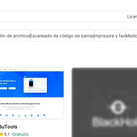
Lice
ón de archivos
Escaneado de código de barras
Impresora y fax
Medic
3uTools
4.1
Gratuito