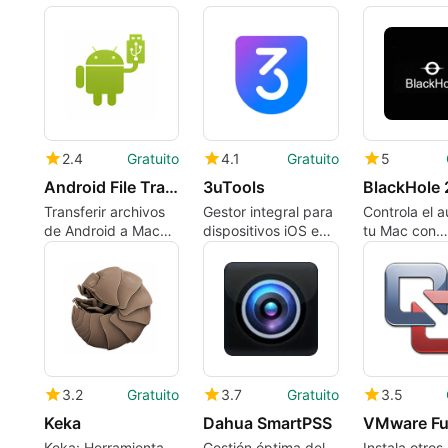
2.4
Gratuito
4.1
Gratuito
5
Android File Transfer - Quickshare
3uTools
BlackHole 
Transferir archivos
Gestor integral para
Controla el a
de Android a Mac
dispositivos iOS en
tu Mac con
con facilidad
Mac
BlackHole 2
3.2
Gratuito
3.7
Gratuito
3.5
Keka
Dahua SmartPSS
VMware Fu
Keka: Herramienta
Gestión óptima del
Instala otros