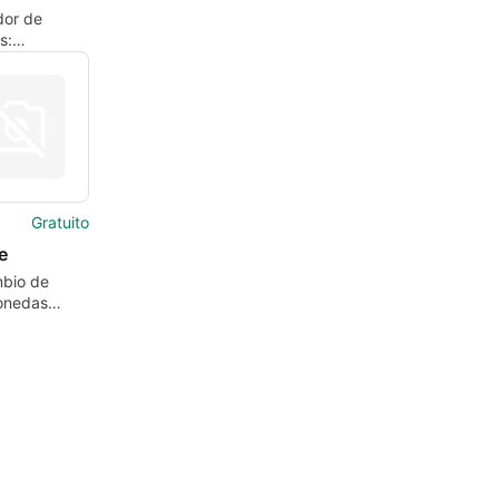
dor de
s:
ador de
con
ciones de
ad y
ento de
s
Gratuito
e
mbio de
onedas