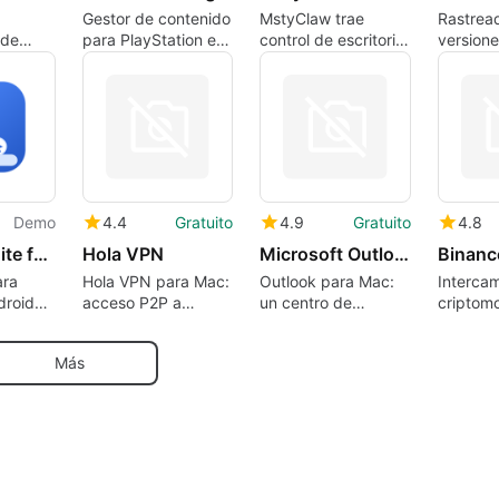
Gestor de contenido
MstyClaw trae
Rastrea
 de
para PlayStation en
control de escritorio
versione
al con
Mac
agente local a
actualiz
ocados
macOS
macOS 
dad
verifica
segurid
seguimi
paquete
Demo
4.4
Gratuito
4.9
Gratuito
4.8
Android Suite for Mac: Manage, Mirror and Remote Control
Hola VPN
Microsoft Outlook
Binanc
ara
Hola VPN para Mac:
Outlook para Mac:
Interca
droid
acceso P2P a
un centro de
criptom
con
contenido
escritorio unificado
Binance
geolocalizado
para correo y
Más
y
calendarios
to.