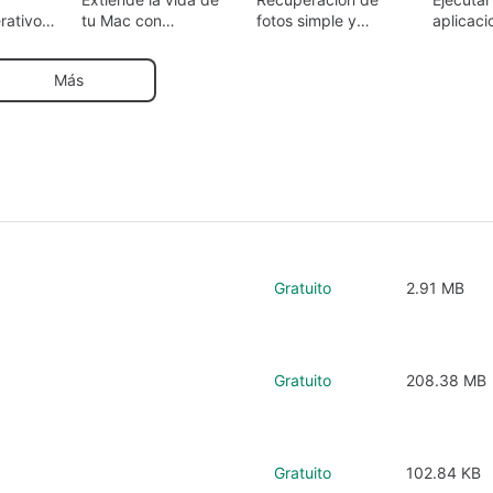
rativos
tu Mac con
fotos simple y
aplicaci
OpenCore Legacy
gratuita con
Window
Patcher
PhotoRec
Más
Gratuito
2.91 MB
Gratuito
208.38 MB
Gratuito
102.84 KB