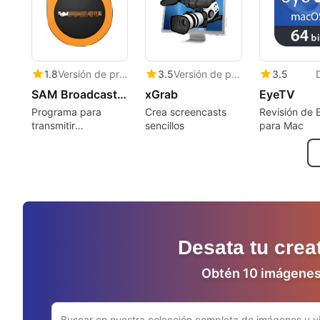
grabar vídeos de su
pantalla, cámara
web y dispositivo de
vídeo externo en
Mac
1.8
Versión de prueba
3.5
Versión de prueba
3.5
SAM Broadcaster Pro Mac Edition
xGrab
EyeTV
Programa para
Crea screencasts
Revisión de 
transmitir
sencillos
para Mac
contenidos de radio
vía 'streaming'
Desata tu crea
Obtén 10 imágenes 
Buscar en el sitio web de Adobe.com