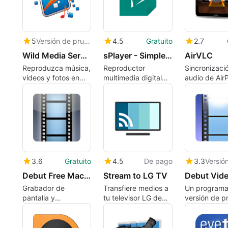
5
Versión de prueba
4.5
Gratuito
2.7
Wild Media Server (UPnP, DLNA, HTTP)
sPlayer - Simple But Powerful
AirVLC
Reproduzca música,
Reproductor
Sincronizaci
vídeos y fotos en
multimedia digital
audio de Air
sus dispositivos
de alta definición
para VLC.
domésticos UPnP
gratuito
(DLNA) desde su
ordenador
3.6
Gratuito
4.5
De pago
3.3
Debut Free Mac Video Recording Software
Stream to LG TV
Grabador de
Transfiere medios a
Un programa
pantalla y
tu televisor LG de
versión de p
herramienta de
forma inalámbrica
para Mac, d
captura de vídeo
con Stream to LG
Software.
gratuitos para
TV