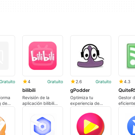
Gratuito
4
Gratuito
2.6
Gratuito
4.3
bilibili
gPodder
QuiteR
forma
Revisión de la
Optimiza tu
Gestor 
g de
aplicación bilibili
experiencia de
eficiente
para Mac
podcast con
gPodder