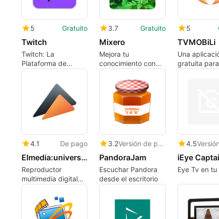
5
Gratuito
3.7
Gratuito
5
Twitch
Mixero
TVMOBiLi
Twitch: La
Mejora tu
Una aplicaci
Plataforma de
conocimiento con
gratuita par
Streaming de
Mixero
de TVMOBILI
Videojuegos
4.1
De pago
3.2
Versión de prueba
4.5
Elmedia:universal video player
PandoraJam
iEye Capta
Reproductor
Escuchar Pandora
Eye Tv en tu
multimedia digital
desde el escritorio
fácil de usar y
flexible