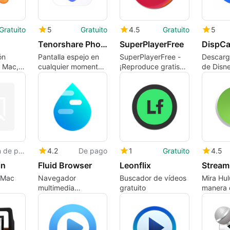
Gratuito
5
Gratuito
4.5
Gratuito
5
Tenorshare Phone Mirror
SuperPlayerFree
DispC
ón
Pantalla espejo en
SuperPlayerFree -
Descarg
a Mac,
cualquier momento
¡Reproduce gratis
de Disn
 LTD.
y en cualquier lugar.
cualquier medio!
Versión de prueba
4.2
De pago
1
Gratuito
4.5
in
Fluid Browser
Leonflix
 Mac
Navegador
Buscador de vídeos
Mira Hul
multimedia
gratuito
manera 
dedicado
aplicaci
escritor
terceros