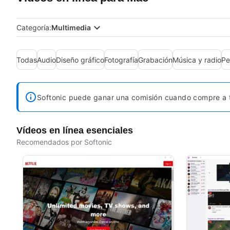
Categoría:
Multimedia
Todas
Audio
Diseño gráfico
Fotografía
Grabación
Música y radio
Pe
Softonic puede ganar una comisión cuando compre a t
Vídeos en línea esenciales
Recomendados por Softonic