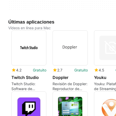
Últimas aplicaciones
Vídeos en línea para Mac
4.2
Gratuito
2.7
Gratuito
4.5
Twitch Studio
Doppler
Youku
Twitch Studio:
Revisión de Doppler:
Youku: Plata
Software de
Reproductor de
de Streamin
Streaming Gratuito
Música Eficiente
Vídeo