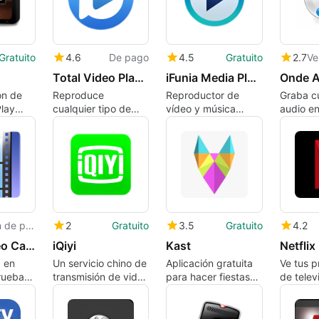
Gratuito
4.6
De pago
4.5
Gratuito
2.7
Total Video Player – Freely Play Any Movie!
iFunia Media Player
ón de
Reproduce
Reproductor de
Graba c
Play
cualquier tipo de
vídeo y música
audio e
archivo multimedia
gratuito para uso
con gran flexibilidad
personal
Versión de prueba
2
Gratuito
3.5
Gratuito
4.2
Debut Video Capture Software for Mac
iQiyi
Kast
Netflix
 en
Un servicio chino de
Aplicación gratuita
Ve tus 
rueba
transmisión de video
para hacer fiestas
de telev
e NCH
a pedido con gran
virtuales
favorito
potencial
cualqui
y lugar