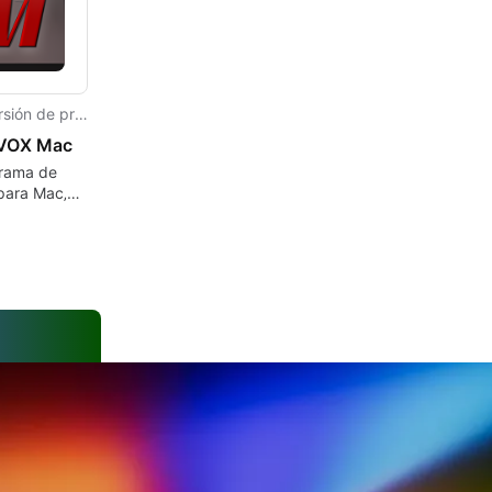
Versión de prueba
VOX Mac
rama de
para Mac‚
eaming Bee