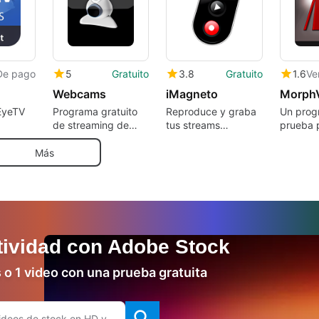
De pago
5
Gratuito
3.8
Gratuito
1.6
Webcams
iMagneto
Morph
EyeTV
Programa gratuito
Reproduce y graba
Un prog
de streaming de
tus streams
prueba 
video
preferidos de
por Scr
internet
Inc
Más
tividad con Adobe Stock
o 1 video con una prueba gratuita