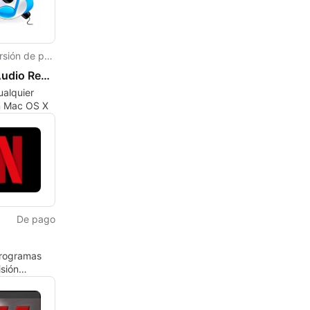
Versión de prueba
Onde Audio Recorder for Mac
ualquier
n Mac OS X
De pago
programas
isión
s en
er momento