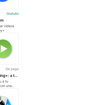
Gratuito
am
ar vídeos
ey+
De pago
Streaming+: a third party Hulu app
u a tu
con una
ón de
io de
.