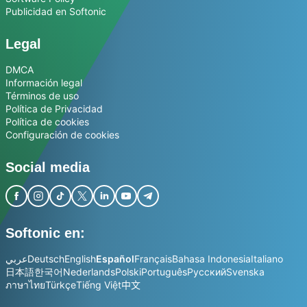
Publicidad en Softonic
Legal
DMCA
Información legal
Términos de uso
Política de Privacidad
Política de cookies
Configuración de cookies
Social media
Softonic en:
عربي
Deutsch
English
Español
Français
Bahasa Indonesia
Italiano
日本語
한국어
Nederlands
Polski
Português
Русский
Svenska
ภาษาไทย
Türkçe
Tiếng Việt
中文