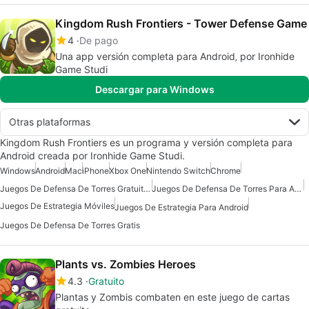
Kingdom Rush Frontiers - Tower Defense Game
4
De pago
Una app versión completa para Android‚ por Ironhide
Game Studi
Descargar para Windows
Otras plataformas
Kingdom Rush Frontiers es un programa y versión completa para
Android creada por Ironhide Game Studi.
Windows
Android
Mac
iPhone
Xbox One
Nintendo Switch
Chrome
Juegos De Defensa De Torres Gratuitos Para Android
Juegos De Defensa De Torres Para Android
Juegos De Estrategia Móviles
Juegos De Estrategia Para Android
Juegos De Defensa De Torres Gratis
Plants vs. Zombies Heroes
4.3
Gratuito
Plantas y Zombis combaten en este juego de cartas