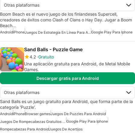
Otras plataformas
Boom Beach es el nuevo juego de los finlandeses Supercell,
creadores de éxitos como Clash of Clans o Hay Day. Jugar a Boom
Beach…
Android
iPhone
Google Play Para Iphone
Juegos De Estrategia En Línea Para Android
Sand Balls - Puzzle Game
4.2
Gratuito
Una aplicación gratuita para Android, de Metal Mobile
Games.
Descargar gratis para Android
Otras plataformas
Sand Balls es un juego gratuito para Android, que forma parte de la
categoría 'Puzzle'.
Android
iPhone
Browser games
Juegos De Puzzles Para Android
Google Play Para Iphone
Juegos De Rompecabezas Gratuitos Para Android
Rompecabezas Para Android
Juegos De Acertijos