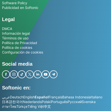
Software Policy
Publicidad en Softonic
Legal
DMCA
Información legal
Términos de uso
Política de Privacidad
Política de cookies
Configuración de cookies
Social media
Softonic en:
عربي
Deutsch
English
Español
Français
Bahasa Indonesia
Italiano
日本語
한국어
Nederlands
Polski
Português
Русский
Svenska
ภาษาไทย
Türkçe
Tiếng Việt
中文