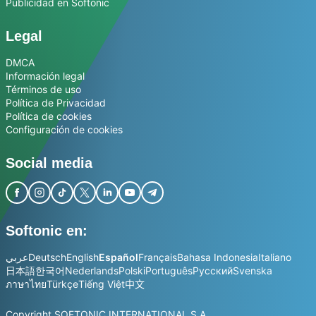
Publicidad en Softonic
Legal
DMCA
Información legal
Términos de uso
Política de Privacidad
Política de cookies
Configuración de cookies
Social media
Softonic en:
عربي
Deutsch
English
Español
Français
Bahasa Indonesia
Italiano
日本語
한국어
Nederlands
Polski
Português
Русский
Svenska
ภาษาไทย
Türkçe
Tiếng Việt
中文
Copyright SOFTONIC INTERNATIONAL S.A.