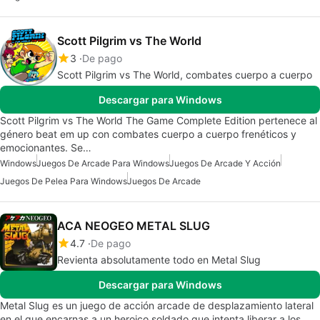
Scott Pilgrim vs The World
3
De pago
Scott Pilgrim vs The World, combates cuerpo a cuerpo
Descargar para Windows
Scott Pilgrim vs The World The Game Complete Edition pertenece al
género beat em up con combates cuerpo a cuerpo frenéticos y
emocionantes. Se…
Windows
Juegos De Arcade Para Windows
Juegos De Arcade Y Acción
Juegos De Pelea Para Windows
Juegos De Arcade
ACA NEOGEO METAL SLUG
4.7
De pago
Revienta absolutamente todo en Metal Slug
Descargar para Windows
Metal Slug es un juego de acción arcade de desplazamiento lateral
en el que encarnas a un heroico soldado que intenta liberar a los…