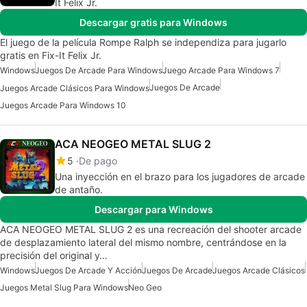
It Felix Jr.
Descargar gratis para Windows
El juego de la película Rompe Ralph se independiza para jugarlo
gratis en Fix-It Felix Jr.
Windows
Juegos De Arcade Para Windows
Juego Arcade Para Windows 7
Juegos De Arcade
Juegos Arcade Clásicos Para Windows
Juegos Arcade Para Windows 10
ACA NEOGEO METAL SLUG 2
5
De pago
Una inyección en el brazo para los jugadores de arcade
de antaño.
Descargar para Windows
ACA NEOGEO METAL SLUG 2 es una recreación del shooter arcade
de desplazamiento lateral del mismo nombre, centrándose en la
precisión del original y…
Windows
Juegos De Arcade Y Acción
Juegos De Arcade
Juegos Arcade Clásicos
Juegos Metal Slug Para Windows
Neo Geo