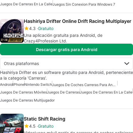
Juegos De Carreras En La Calle
Juegos Sin Conexion Para Windows 7
Hashiriya Drifter Online Drift Racing Multiplayer
4.3
Gratuito
Una aplicación gratuita para Android, de
Crazy4Profession Ltd.
Descargar gratis para Android
Otras plataformas
Hashiriya Drifter es un software gratuito para Android, perteneciente
a la categoría 'Carreras'.
Android
iPhone
Nintendo Switch
Juegos De Coches Carreras Para Android
Juegos De Carreras Móviles
Juegos De Carreras
Juegos De Carreras En La Calle
Juegos De Carreras Multijugador
Static Shift Racing
4.5
Gratuito
Videojuego móvil gratis de carreras de coches callejeras