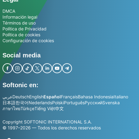
DMCA
Información legal
Términos de uso
Política de Privacidad
Política de cookies
Configuración de cookies
Social media
Softonic en:
عربي
Deutsch
English
Español
Français
Bahasa Indonesia
Italiano
日本語
한국어
Nederlands
Polski
Português
Русский
Svenska
ภาษาไทย
Türkçe
Tiếng Việt
中文
Copyright SOFTONIC INTERNATIONAL S.A.
© 1997–2026 — Todos los derechos reservados