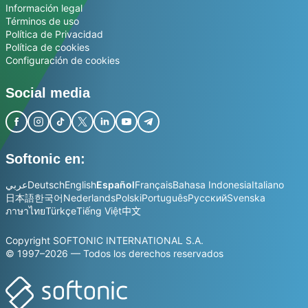
Información legal
Términos de uso
Política de Privacidad
Política de cookies
Configuración de cookies
Social media
Softonic en:
عربي
Deutsch
English
Español
Français
Bahasa Indonesia
Italiano
日本語
한국어
Nederlands
Polski
Português
Русский
Svenska
ภาษาไทย
Türkçe
Tiếng Việt
中文
Copyright SOFTONIC INTERNATIONAL S.A.
© 1997–2026 — Todos los derechos reservados