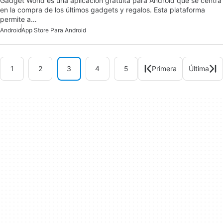
Gadget World es una aplicación gratuita para Android que se centra
en la compra de los últimos gadgets y regalos. Esta plataforma
permite a…
Android
App Store Para Android
1
2
3
4
5
Primera
Última