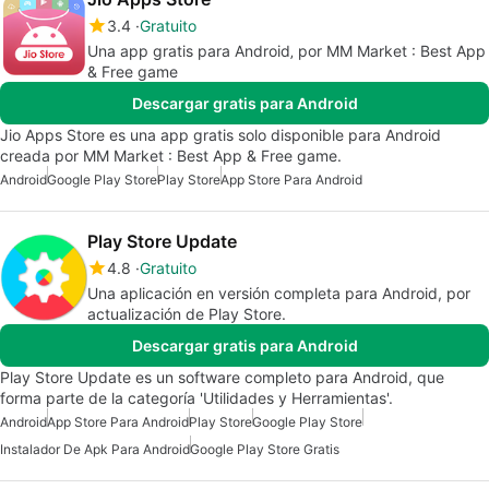
3.4
Gratuito
Una app gratis para Android‚ por MM Market : Best App
& Free game
Descargar gratis para Android
Jio Apps Store es una app gratis solo disponible para Android
creada por MM Market : Best App & Free game.
Android
Google Play Store
Play Store
App Store Para Android
Play Store Update
4.8
Gratuito
Una aplicación en versión completa para Android, por
actualización de Play Store.
Descargar gratis para Android
Play Store Update es un software completo para Android, que
forma parte de la categoría 'Utilidades y Herramientas'.
Android
App Store Para Android
Play Store
Google Play Store
Instalador De Apk Para Android
Google Play Store Gratis