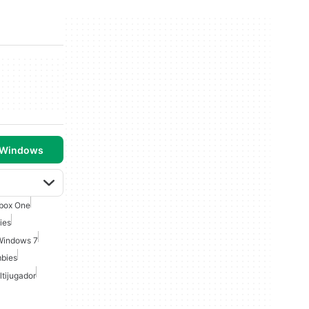
 Windows
box One
ies
 Windows 7
mbies
tijugador