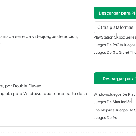
Descargar para Pl
Otras plataformas
clamada serie de videojuegos de acción,
PlayStation 5
Xbox Serie
a…
Juegos De Ps
Gta
Juegos 
Juegos De Gta
Grand The
Descargar para
s, por Double Eleven.
ompleta para Windows, que forma parte de la
Windows
Juegos De Play
Juegos De Simulación
Los Mejores Juegos De 
Juegos De Ps