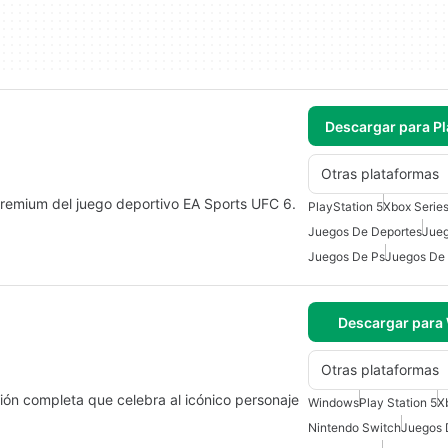
Descargar para Pl
Otras plataformas
 premium del juego deportivo EA Sports UFC 6.
PlayStation 5
Xbox Serie
Juegos De Deportes
Jueg
Juegos De Ps
Juegos De 
Descargar para
Otras plataformas
ión completa que celebra al icónico personaje
Windows
Play Station 5
X
Nintendo Switch
Juegos 