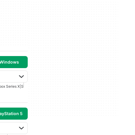
 Windows
box Series X|S
ayStation 5