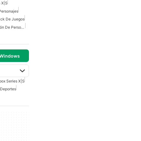
s X|S
Personajes
ck De Juegos
Juegos De Personalización De Personajes
 Windows
box Series X|S
 Deportes