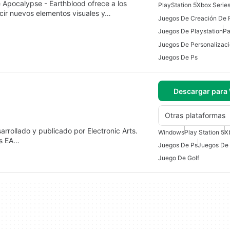
 Apocalypse - Earthblood ofrece a los
PlayStation 5
Xbox Serie
ucir nuevos elementos visuales y…
Juegos De Creación De 
Juegos De Playstation
Pa
Juegos De Ps
Descargar para
Otras plataformas
rrollado y publicado por Electronic Arts.
Windows
Play Station 5
X
os EA…
Juegos De Ps
Juegos De
Juego De Golf