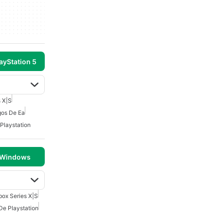
ayStation 5
s X|S
os De Ea
Playstation
 Windows
box Series X|S
De Playstation