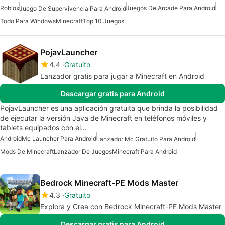
Roblox
Juegos De Arcade Para Android
Juego De Supervivencia Para Android
Todo Para Windows
Minecraft
Top 10 Juegos
PojavLauncher
4.4
Gratuito
Lanzador gratis para jugar a Minecraft en Android
Descargar gratis para Android
PojavLauncher es una aplicación gratuita que brinda la posibilidad
de ejecutar la versión Java de Minecraft en teléfonos móviles y
tablets equipados con el…
Android
Mc Launcher Para Android
Lanzador Mc Gratuito Para Android
Mods De Minecraft
Lanzador De Juegos
Minecraft Para Android
Bedrock Minecraft-PE Mods Master
4.3
Gratuito
Explora y Crea con Bedrock Minecraft-PE Mods Master
Descargar gratis para Android