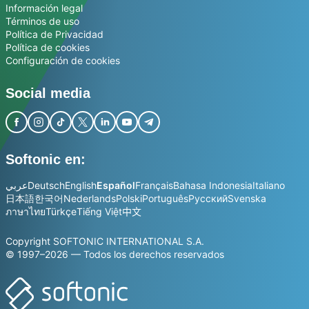
Información legal
Términos de uso
Política de Privacidad
Política de cookies
Configuración de cookies
Social media
Softonic en:
عربي
Deutsch
English
Español
Français
Bahasa Indonesia
Italiano
日本語
한국어
Nederlands
Polski
Português
Русский
Svenska
ภาษาไทย
Türkçe
Tiếng Việt
中文
Copyright SOFTONIC INTERNATIONAL S.A.
© 1997–2026 — Todos los derechos reservados