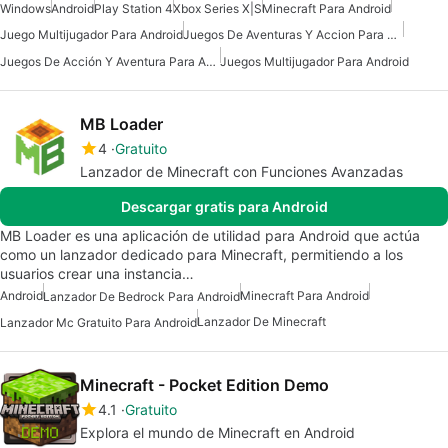
Windows
Android
Play Station 4
Xbox Series X|S
Minecraft Para Android
Juego Multijugador Para Android
Juegos De Aventuras Y Accion Para Android
Juegos De Acción Y Aventura Para Android
Juegos Multijugador Para Android
MB Loader
4
Gratuito
Lanzador de Minecraft con Funciones Avanzadas
Descargar gratis para Android
MB Loader es una aplicación de utilidad para Android que actúa
como un lanzador dedicado para Minecraft, permitiendo a los
usuarios crear una instancia…
Android
Minecraft Para Android
Lanzador De Bedrock Para Android
Lanzador De Minecraft
Lanzador Mc Gratuito Para Android
Minecraft - Pocket Edition Demo
4.1
Gratuito
Explora el mundo de Minecraft en Android