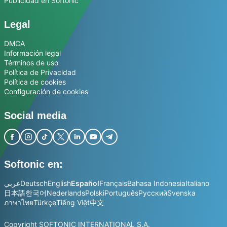
Publicidad en Softonic
Legal
DMCA
Información legal
Términos de uso
Política de Privacidad
Política de cookies
Configuración de cookies
Social media
Softonic en:
عربي
Deutsch
English
Español
Français
Bahasa Indonesia
Italiano
日本語
한국어
Nederlands
Polski
Português
Русский
Svenska
ภาษาไทย
Türkçe
Tiếng Việt
中文
Copyright SOFTONIC INTERNATIONAL S.A.